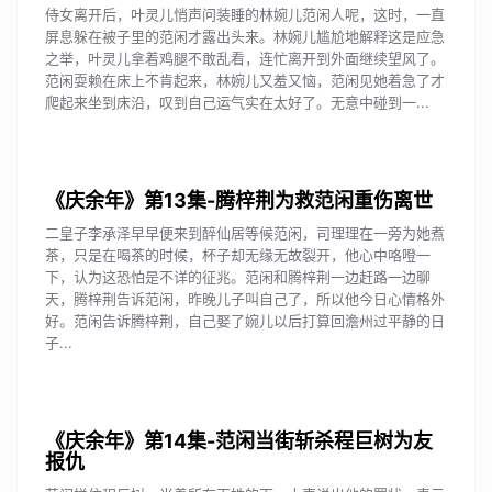
侍女离开后，叶灵儿悄声问装睡的林婉儿范闲人呢，这时，一直
屏息躲在被子里的范闲才露出头来。林婉儿尴尬地解释这是应急
之举，叶灵儿拿着鸡腿不敢乱看，连忙离开到外面继续望风了。
范闲耍赖在床上不肯起来，林婉儿又羞又恼，范闲见她着急了才
爬起来坐到床沿，叹到自己运气实在太好了。无意中碰到一...
《庆余年》第13集-腾梓荆为救范闲重伤离世
二皇子李承泽早早便来到醉仙居等候范闲，司理理在一旁为她煮
茶，只是在喝茶的时候，杯子却无缘无故裂开，他心中咯噔一
下，认为这恐怕是不详的征兆。范闲和腾梓荆一边赶路一边聊
天，腾梓荆告诉范闲，昨晚儿子叫自己了，所以他今日心情格外
好。范闲告诉腾梓荆，自己娶了婉儿以后打算回澹州过平静的日
子...
《庆余年》第14集-范闲当街斩杀程巨树为友
报仇