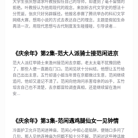
大学生张庆想请求叶教授担任自己的导师，却遭到了毫不留情的
拒绝。叶教授认为他用现代的观念，来剖析古代文学史的想法十
分荒诞，张庆只好另辟蹊径。他报名参赛了腾讯举办的科幻文学
网络大赛，想用小说的方式去表达自己的理念，主题是假如生命
再活一次，用现代思想与古代制度发生碰撞碰，引导读者...
《庆余年》第2集-范大人派骑士接范闲进京
范大人派红甲骑士来澹州接范闲去京都，老太太毫不犹豫回绝
了，那些人便一直跪在门口。范闲见状十分纠结，他想让五竹给
自己出出主意，五竹却道小姐当年曾在京都做过生意，范闲继续
追问，他却又道记不清了。范闲向他询问杀害母亲的凶手，五竹
坦言自己也不清楚，去京都冒险调查真相，还是继续留在澹州
安...
《庆余年》第3集-范闲遇鸡腿仙女一见钟情
冷面护卫允许范闲进神庙，范闲心中担心是陷阱，便随口多问了
几句，那人见他连神庙为何都不知十分不解，范闲对这些神话故