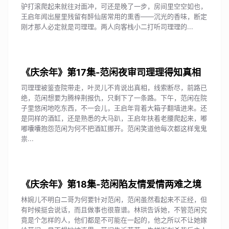
驴打滚爬起来就往对面冲，可还是晚了一步，房间里空空如也，
王启年闻出屋里残留有醉仙居常用的熏香——沉光的香味，断定
刚才那人必定就是司理理。两人向客栈小二打听司理理的...
《庆余年》第17集-范闲夜审司理理得知真相
司理理被鉴查院带走，叶灵儿不肯说出真相，线索断尽，前路已
绝，范闲想要为腾梓荆报仇，只剩下了一条路。下午，范闲在院
子里悠闲地吃东西，不一会儿，王启年背着大箱子翻墙进来。还
是同样的酒缸，还是熟悉的大马趴，王启年扶着老腰爬起来，嘟
嘟囔囔抱怨范闲为何不把酒缸挪开。范闲笑道他每次都这样鬼鬼
祟...
《庆余年》第18集-范闲陷友情爱情两难之境
林婉儿不明白二哥为何要针对范闲，范闲虽然看起来不正经，但
有时候挺会说话，而且做事也很靠谱。林珙告诉她，不管范闲究
竟是个怎样的人，他们都是不可能在一起的，他之所以不让她嫁