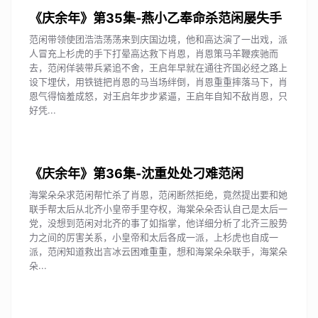
《庆余年》第35集-燕小乙奉命杀范闲屡失手
范闲带领使团浩浩荡荡来到庆国边境，他和高达演了一出戏，派
人冒充上杉虎的手下打晕高达救下肖恩，肖恩策马羊鞭疾驰而
去，范闲佯装带兵紧追不舍，王启年早就在通往齐国必经之路上
设下埋伏，用铁链把肖恩的马当场绊倒，肖恩重重摔落马下，肖
恩气得恼羞成怒，对王启年步步紧逼，王启年自知不敌肖恩，只
好凭...
《庆余年》第36集-沈重处处刁难范闲
海棠朵朵求范闲帮忙杀了肖恩，范闲断然拒绝，竟然提出要和她
联手帮太后从北齐小皇帝手里夺权，海棠朵朵否认自己是太后一
党，没想到范闲对北齐的事了如指掌，他详细分析了北齐三股势
力之间的厉害关系，小皇帝和太后各成一派，上杉虎也自成一
派，范闲知道救出言冰云困难重重，想和海棠朵朵联手，海棠朵
朵...