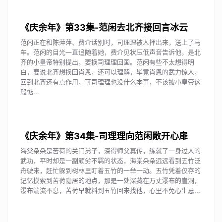
《庆余年》第33集-范闲去北齐接回言冰云
范闲正在和陈萍萍、费介话别时，司理理被人押出来，送上了马
车。范闲的目光一直追随着她，费介见状压低声音告诉他，是北
齐的小皇帝特别提出，要换司理理回国。范闲有些不太想得明
白，要说北齐想换回肖恩，还可以理解，毕竟肖恩的武力惊人，
回到北齐还有点作用，可司理理也没什么本事，不该被小皇帝这
般惦...
《庆余年》第34集-司理理向范闲敞开心扉
海棠朵朵是苦荷的关门弟子，深得师父真传，练就了一身过人的
武功，平时却是一副顽劣不羁的状态，海棠朵朵远远看到五竹泛
舟驶来，赶忙躲到树林里盯着五竹的一举一动。五竹凭着仅存的
记忆摸索到苦荷隐居的地点，那是一处深藏在万丈瀑布的崖洞，
瀑布湍流不息，苦荷早就料到五竹回来找他，心里不免心生忌...