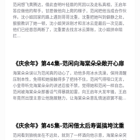
范闲想飞黄腾达，借此查明叶轻眉的死因以及走私真相，王启年
答应做他的帮手，甘愿做他向上爬的梯子，范闲把他当成合作伙
伴。沈小姐回家的路上遇到哥哥沈重，沈重把她叫到僻静之处，
狠狠教训了她一顿，沈小姐哭诉刚才和言冰云是最后一次见面，
他们已经恩怨两断了，沈重要去找言冰云算账，沈小姐拼命阻
拦...
《庆余年》第44集-范闲向海棠朵朵敞开心扉
海棠朵朵误以为范闲真的动心了，劝他多用冰水洗澡，保持清醒
压制本性，免得和她接触得多了把持不住，范闲气得哑口无言，
小皇帝听完海棠朵朵的讲述忍俊不禁，觉得她和范闲一样自恋。
范闲被海棠朵朵那番话气得暴跳如雷，向王启年大发牢骚，王启
年竟然出馊主意让他施展魅力，让海棠朵朵意乱情迷欲罢不能...
《庆余年》第45集-范闲借太后寿诞搞垮沈重
范闲看到狼桃坐在不远处，就到了一杯酒向他示意，海棠朵朵突