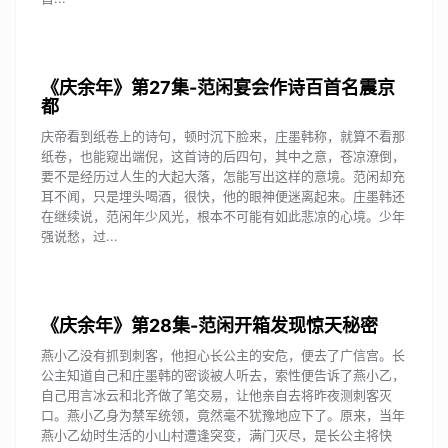
《庆余年》第27集-范闲宴会作诗百首名震京
都
庆帝看到纸卷上的诗句，顿时沉下脸来，庄墨韩称，就算不看那
纸卷，也能窥出端倪，这首诗的后四句，其中之意，苍凉潦倒，
要不是经历过人生的大起大落，怎能写出这样的意境。范闲却充
耳不闻，只是埋头喝酒，很快，他的眼神便迷离起来。庄墨韩还
在继续说，范闲年少风光，根本不可能有如此悲凉的心境。少年
强说愁，过...
《庆余年》第28集-范闲开箱发现惊天秘密
燕小乙没有抓到刺客，他担心长公主的安危，便去了广信宫。长
公主知道自己和庄墨韩的密谈被人听去，索性便告诉了燕小乙，
自己用言冰云和北齐做了笔交易，让他亲自去将昨夜测刺客灭
口。燕小乙身为禁军统领，竟然毫不犹豫地应下了。原来，当年
燕小乙幼时生活的小山村遭逢突变，满门灭尽，是长公主将快