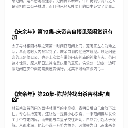
给范闲，是不想她被连累。范闲告诉若若，牛栏街刺杀背后之人
是宰相府二公子林珙，而且他已经从叶灵儿的口中证实了此事...
《庆余年》第19集-庆帝亲自接见范闲赏识有
加
太子与林相因林珙之死第一时间召范闲上门，范闲正左右为难之
际，幸而这时大内禁军到了，庆帝口谕传他进宫觐见。领范闲进
宫的正是侯公公，也是上次驾车带范闲去神庙的神秘车夫。范闲
这才惊觉，原来那日进神庙是庆帝的意思。侯公公一边走一边叮
嘱范闲在庆帝面前需要谨言慎行，尤其不可动宫殿内弓...
《庆余年》第20集-陈萍萍找出杀害林珙“真
凶”
林若甫当着范闲的面将林珙写的字烧掉，表明日后自己会放下过
往，专心扶持范闲，还让他一定要小心东宫，一来范闲要从长公
主手中夺走内库，而来他与二皇子交往密切，自然会引起太子误
解。京都水深，他若不选一方势力栖身，必然会为自己召来杀身