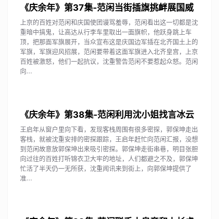
《庆余年》第37集-范闲当街插旗挑衅展国威
上京的百姓对范闲和庆国使团谩骂羞辱，范闲看出这一切都是沈
重暗中搞鬼，让高达从行李车里取出一面旗帜，他跃身跳上车
顶，把那面军旗展开，当众宣布这是庆国边军插在北齐国土上的
军旗，军旗迎风招展，范闲要带着这面军旗进入北齐皇宫，上京
百姓被激怒，他们一起抗议，沈重警告范闲不要惹起众怒。范闲
向...
《庆余年》第38集-范闲利用沈小姐找言冰云
王启年从窗户里向下看，发现客栈周围有很多密探，郭保坤走出
客栈，就被沈重安排的密探跟踪，王启年赶忙向范闲汇报，没想
到范闲故意放郭保坤出来吸引密探。郭保坤走街串巷，明目张胆
向过往的百姓打听锦衣卫大牢的地址，人们都避之不及，郭保坤
忙活了半天仍一无所获，沈重闻讯来到街上，向郭保坤提供了
准...