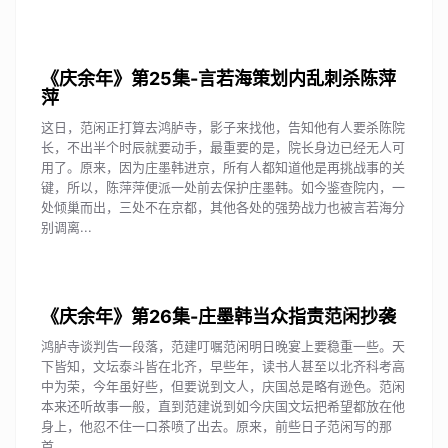
《庆余年》第25集-言若海策划内乱刺杀陈萍
萍
这日，范闲正打算去鸿胪寺，影子来找他，告知他有人要杀陈院
长，不出半个时辰就要动手，最重要的是，院长身边已经无人可
用了。原来，因为庄墨韩进京，所有人都知道他是再挑战事的关
键，所以，陈萍萍便派一处前去保护庄墨韩。如今鉴查院内，一
处倾巢而出，三处不在京都，其他各处的强势战力也被言若海分
别调离...
《庆余年》第26集-庄墨韩当众指责范闲抄袭
鸿胪寺谈判告一段落，范建叮嘱范闲明日晚宴上要稳重一些。天
下皆知，文坛泰斗皆在北齐，早些年，读书人甚至以北齐科考高
中为荣，今年虽好些，但要说到文人，庆国总是略有逊色。范闲
本来还听故事一般，直到范建说到如今庆国文坛把希望都放在他
身上，他忍不住一口茶喷了出去。原来，前些日子范闲写的那
首...