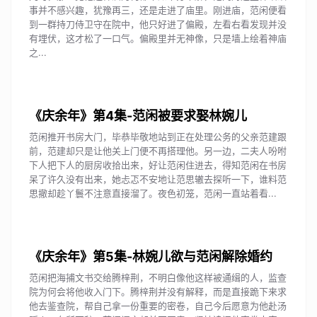
事并不感兴趣，犹豫再三，还是走进了庙里。刚进庙，范闲便看
到一群持刀侍卫守在院中，他只好进了偏殿，左看右看发现并没
有埋伏，这才松了一口气。偏殿里并无神像，只是墙上绘着神庙
之...
《庆余年》第4集-范闲被要求娶林婉儿
范闲推开书房大门，毕恭毕敬地站到正在处理公务的父亲范建跟
前，范建却只是让他关上门便不再搭理他。另一边，二夫人吩咐
下人把下人的厨房收拾出来，好让范闲住进去，得知范闲在书房
呆了许久没有出来，她忐忑不安地让范思辙去探听一下，谁料范
思撤却趁丫鬟不注意直接溜了。夜色初笼，范闲一直站着看...
《庆余年》第5集-林婉儿欲与范闲解除婚约
范闲把海捕文书交给腾梓荆，不明白像他这样被通缉的人，监查
院为何会将他收入门下。腾梓荆并没有解释，而是直接跪下来求
他去鉴查院，帮自己拿一份重要的密卷，自己今后愿意为他赴汤