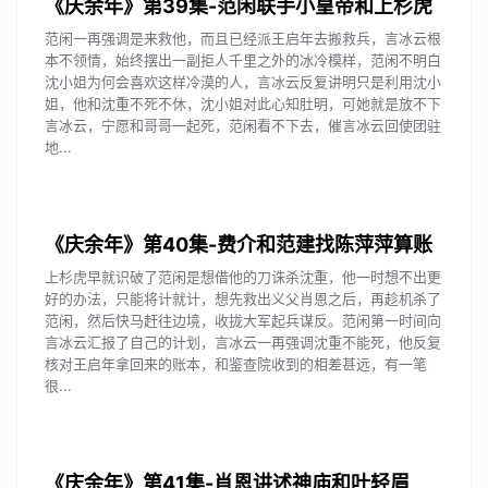
《庆余年》第39集-范闲联手小皇帝和上杉虎
范闲一再强调是来救他，而且已经派王启年去搬救兵，言冰云根
本不领情，始终摆出一副拒人千里之外的冰冷模样，范闲不明白
沈小姐为何会喜欢这样冷漠的人，言冰云反复讲明只是利用沈小
姐，他和沈重不死不休，沈小姐对此心知肚明，可她就是放不下
言冰云，宁愿和哥哥一起死，范闲看不下去，催言冰云回使团驻
地...
《庆余年》第40集-费介和范建找陈萍萍算账
上杉虎早就识破了范闲是想借他的刀诛杀沈重，他一时想不出更
好的办法，只能将计就计，想先救出义父肖恩之后，再趁机杀了
范闲，然后快马赶往边境，收拢大军起兵谋反。范闲第一时间向
言冰云汇报了自己的计划，言冰云一再强调沈重不能死，他反复
核对王启年拿回来的账本，和鉴查院收到的相差甚远，有一笔
很...
《庆余年》第41集-肖恩讲述神庙和叶轻眉