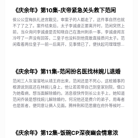
《庆余年》第10集-庆帝紧急关头救下范闲
侯公公宣梅执礼进宫觐见，审案子的人都走了，这件事自然也就
不了了之了。案件结束后，太子李诚虔正要离开时，范闲突然上
前，当众询问李诚虔是否知晓自己在澹州刺杀一事，李诚虔闻言
冷哼了一声没有回答，二皇子也没料到他竟敢直接质问太子。范
闲看着两位皇子一前一后离开，见事情已了，便扶起司理理想...
《庆余年》第11集-范闲扮名医找林婉儿退婚
范闲三人灰溜溜地从靖王府出来，范闲还是不死心，这桩婚事的
根源说到底还在林婉儿身上，他让若若带自己到皇家别院，借口
为她看病，想当面解除婚约。消息很快传到长公主手上，她知道
范闲乔装是想找婉儿解除婚约，何况他还是费介的弟子，用毒者
也是医者，便同意让俩人见面。腾梓荆和范思撤在府外等候时...
《庆余年》第12集-饭碗CP深夜幽会情意浓