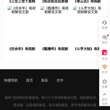
《三生三世十里桃
《知否知否应是绿
《青云志》电视剧
花》电视剧解说文
肥红瘦》电视剧解
解说文案
案
说文案
客服
微信
《庆余年》电视剧
《甄嬛传》电视剧
《斗罗大陆》电视
解说文案
解说文案
剧解说文案
活动
会员
快捷导航
首页
联系
合作
sitemap
[!---page.sta
收藏
ts--]
集库-短视频创作者基地，致力于分享
电影解说文案
、
电影解说词
、
电影
返回
顶部
解说稿
，
抖音电影解说
、
西瓜电影解说
、
快手电影解说
文案