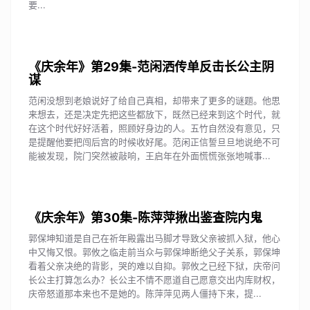
要...
《庆余年》第29集-范闲洒传单反击长公主阴
谋
范闲没想到老娘说好了给自己真相，却带来了更多的谜题。他思
来想去，还是决定先把这些都放下，既然已经来到这个时代，就
在这个时代好好活着，照顾好身边的人。五竹自然没有意见，只
是提醒他要把闯后宫的时候收好尾。范闲正信誓旦旦地说绝不可
能被发现，院门突然被敲响，王启年在外面慌慌张张地喊事...
《庆余年》第30集-陈萍萍揪出鉴查院内鬼
郭保坤知道是自己在祈年殿露出马脚才导致父亲被抓入狱，他心
中又悔又恨。郭攸之临走前当众与郭保坤断绝父子关系，郭保坤
看着父亲决绝的背影，哭的难以自抑。郭攸之已经下狱，庆帝问
长公主打算怎么办？长公主不情不愿道自己愿意交出内库财权，
庆帝怒道那本来也不是她的。陈萍萍见两人僵持下来，提...