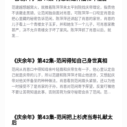
范建越想越窝火，就推着陈萍萍来太平别院找庆帝理论，指责他
不该撤走黑骑，让范闲独自面对肖恩，可陈萍萍一口咬定肖恩会
把心里藏的秘密告诉范闲，陈萍萍还讲起了肖恩的家世，肖恩的
儿子看上一个青楼女子玉芗，并和她生下一个儿子，可肖恩家教
甚严，决不允许青楼女子坏了家风。陈萍萍抓了肖恩以后，就
发...
《庆余年》第42集-范闲得知自己身世真相
范闲从肖恩口中得知母亲叶轻眉和庆帝生有一子，他心里认定自
己就是庆帝的儿子，所以范建和陈萍萍才阻止他进京，又想起庆
帝对他关怀备至的种种做法，肖恩看到范闲眉头紧锁，还以为他
一时接受不了是肖家的子孙，肖恩对范闲寄予厚望，反复叮嘱他
不要让苦荷知道此事，否则苦荷为保守秘密会杀了范闲。范...
《庆余年》第43集-范闲把上杉虎当寿礼献太
后