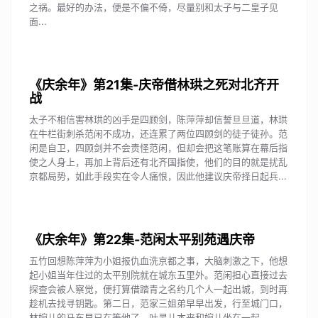
之祸。最好的办法，便是不偏不倚，尽量别和太子与二皇子见
面...
《庆余年》第21集-庆帝借林珙之死对北齐开
战
太子不相信害林珙的凶手是四顾剑，陈萍萍却信誓旦旦道，林珙
在牛栏街刺杀范闲不成功，还连累了两位四顾剑的徒子徒孙。范
闲是自卫，四顾剑并不会责怪范闲，但却会把这笔账算在幕后指
使之人身上，再加上背后还有北齐国指使，他们的目的就是扰乱
京都局势，如此手段实在令人痛恨，因此他建议庆帝择日起兵...
《庆余年》第22集-范闲太平别苑遇庆帝
五竹回想陈萍萍为小姐报仇血洗京都之事，大脑刺激之下，他想
起小姐当年住过的太平别院就在城东五里外。范闲担心直接过去
探查会被人察觉，便打算借踏青之名约几个人一起出城，到时再
趁机去找寻钥匙。第二日，范家三姐弟早早出发，行至城门口，
林婉儿的马车早已在等他了。叶灵儿本来和婉儿坐在一起...