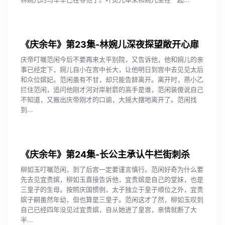
《庆余年》第23集-林婉儿深夜探望敞开心扉
庆帝叮嘱范闲今后不要再来太平别院，又告诉他，他和婉儿的亲
事已经定下，婉儿自小在宫中长大，让他明日到宫中去见见太后
和众位嫔妃。范闲虽有不甘，却只能告辞离开。离开时，燕小乙
拦住范闲，追问他刚才河对岸射箭的高手是谁，范闲装傻说自己
不知道，又搬出庆帝刚才的口谕，大摇大摆地离开了。范闲找
到...
《庆余年》第24集-长公主承认牛栏街刺杀
柳如玉叮嘱范闲，到了后宫一定要谨言慎行。范闲好奇为什么要
先去见宜贵嫔，柳如玉直接告诉他，宜贵嫔是自己的堂妹，也是
三皇子的生母。按照庆国惯例，太子独立于皇子顺位之外，宜贵
嫔子嗣虽然年幼，但也算是三皇子。范闲这才了然，柳如玉叹到
自己已经四年没见过宜贵嫔，自从她进了皇宫，亲情就断了大
半...