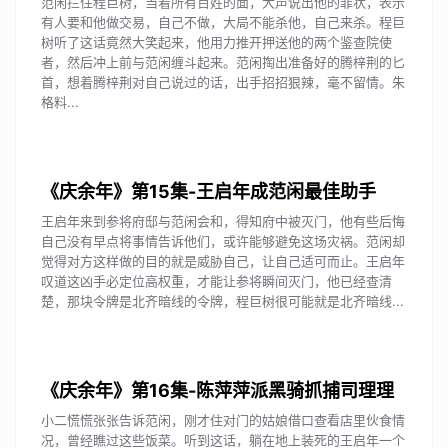
范闲拦住程巨树，当着所有百姓的面，大声说出他的罪状，表示
有人要和他做交易，自己不做，大局不能杀他，自己来杀。程巨
树听了这话竟然大笑起来，他用力推开押送他的两个鉴查院使
者，然后冲上前与范闲缠斗起来。范闲掏出准备好的腾梓荆的匕
首，想着腾梓荆对自己说过的话，出手招招狠辣，毫不留情。朱
格料...
《庆余年》第15集-王启年成范闲最佳助手
王启年来到参将府邸与范闲会和，得知府中被灭门，他有些后悔
自己没有早点将事情告诉他们，或许能够避免这场灾祸。范闲却
觉得对方这样做的目的就是威胁自己，让自己适可而止。王启年
叹道这凶手必定位高权重，才能让参将瞬间灭门，他已经查清
楚，那块令牌是北齐暗线的令牌，程巨树很可能就是北齐暗线...
《庆余年》第16集-陈萍萍派黑骑抓捕司理理
小二慌慌张张告诉范闲，刚才住对门的姑娘借口查看店里伙食情
况，曾经瞧过这些饭菜。听到这话，躺在地上装死的王启年一个