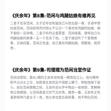
《庆余年》第8集-范闲与鸡腿姑娘有缘再见
二皇子告诉范闲，太子迟早会知道自己与他见面一事，言语中想
拉拢范闲。范闲却突然问他认不认识一个喜欢吃鸡腿的姑娘，相
不相信一见钟情。二皇子听的云里雾里，范闲接着，便将自己与
鸡腿姑娘的故事一五一十告诉了他。二皇子被迫听了个爱情故
事，正纳闷着，范闲正色道，自己喜欢鸡腿姑娘，想娶她，既然
他...
《庆余年》第9集-司理理为范闲当堂作证
范闲没想到，看似J猾的王启年却有着一颗热忱之心。他与腾梓
荆不过点头之交，却愿意在其死后不惜欺上瞒下，帮助他保下家
小。就在范闲感慨之际，王启年却从怀中掏出一张地契，笑眯眯
地让他报销，让范闲真是又好气又好笑。嬉笑一番，王启年正色
道郭保坤乃是太子一党，他父亲也是位高权重，他不明白范闲...