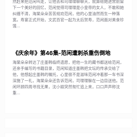
然赶来把范闲叫走，让他去和司理理聊聊天，就算给她进宫前留
下一个美好的回忆，范闲觉得司理理是小皇帝的女人，不敢和她
纠缠不清，海棠朵朵苦苦规劝范闲，他的心里油然而生一种落
寞。寿宴正式开始，文武百官一起为太后贺寿，范闲面对美食珍
馐...
《庆余年》第46集-范闲遭刺杀重伤倒地
海棠朵朵转达了庄墨韩临终遗愿，把他一生的藏书都送给范闲，
还亲手编写的书籍目录，范闲知道庄墨韩把文坛的传承交给了
他，他想起庄墨韩的嘱托，心里很不是滋味范闲冲着那一车书深
深施了一礼，海棠朵朵还告诉范闲，司理理躲在一边目送他。范
闲环顾四周寻找无果，沈小姐突然匆忙追上来，口口声声称沈
重...