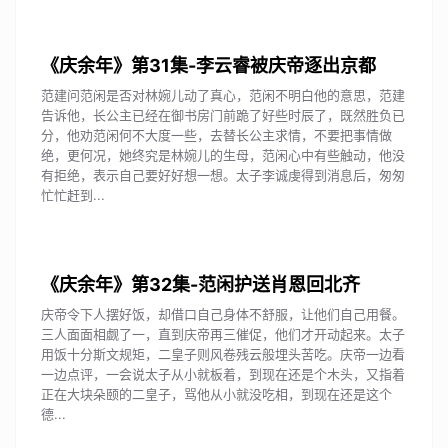
《庆余年》第31集-李云睿被庆帝逐出京都
范建问范闲是否对林婉儿动了真心，范闲不明白他的意思，范建
告诉他，长公主已经在御书房门前跪了好些时辰了，既然胜负已
分，他劝范闲何不大度一些，去替长公主求情，不要把事情做
绝，更何况，她终究是林婉儿的生母，范闲心中有些触动，他没
有拒绝，表示自己要好好想一想。太子李诚虔得到消息后，匆匆
忙忙赶到...
《庆余年》第32集-范闲护送肖恩回北齐
庆帝令下人摆好饭，却借口自己身体不舒服，让他们自己用餐。
三人面面相觑了一，直到庆帝再三催促，他们才开动起来。太子
用饭十分斯文规矩，二皇子则风卷残云般埋头苦吃。庆帝一边看
一边点评，一会说太子从小就板着，到现在还是个木头，又指着
正在大块朵颐的二皇子，骂他从小就没吃相，到现在还是这个
德...