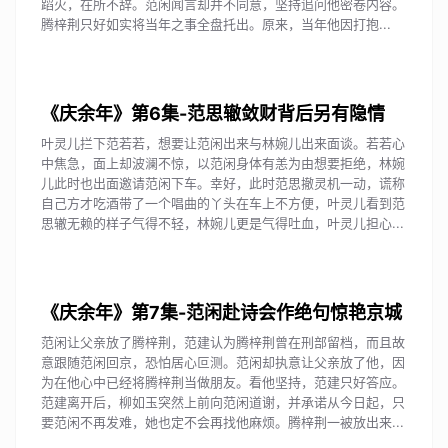
蹈火，在所不辞。范闲闻言却并不同意，坚持追问他密卷内容。
腾梓荆只好如实将当年之事全盘托出。原来，当年他因打抱...
《庆余年》第6集-范思辙敛财背后另有隐情
叶灵儿拦下范若若，想要让范闲出来与林婉儿出来面谈。若若心
中焦急，面上却波澜不惊，以范闲身体有恙为由想要拒绝，林婉
儿此时也出面邀请范闲下车。幸好，此时范思撤灵机一动，谎称
自己方才吃酒带了一个唱曲的丫头在车上不方便，叶灵儿看到范
思辙无赖的样子气得不轻，林婉儿更是气得吐血，叶灵儿担心...
《庆余年》第7集-范闲赴诗会作绝句惊艳京城
范闲让父亲放了腾梓荆，范建认为腾梓荆曾在刑部留档，而且故
意跟随范闲回京，恐怕居心叵测。范闲却执意让父亲放了他，因
为在他心中已经将腾梓荆当做朋友。看他坚持，范建只好答应。
范建离开后，柳如玉突然上前向范闲道谢，并承诺从今日起，只
要范闲不再发难，她也定不会再找他麻烦。腾梓荆一被放出来...