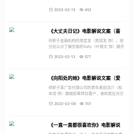
2023-02-13
452
《大丈夫日记》电影解说文案
（
喜
剧
爱情
）
任职于金融机构的周定发（周润发 饰）。他
分别认识了做空姐的Sally（叶倩文 饰）跟开
时装店的祖儿（王祖贤 饰）。周定发面对两
2023-02-13
577
位天姿国色都无法下决定，难舍其一，于是
分别在英国及法国跟两女子结婚。婚后他们
回到香港，周定发在好友志雄（李子雄 饰）
的帮助下...
《向阳处的她》电影解说文案
（
爱
情
）
供职于某广告代理公司的青年奥田浩介（松
本润 饰）跟随前辈拜访客户，谁知竟在对方
的公司重逢了青春时代的初恋女友渡来真绪
2023-02-09
701
（上野树里 饰）。当年浩介（北村匠海
饰）在江之岛念书，班里突然转来一个长相
可爱但是头脑和运动神经都不太灵光的女孩
真绪（葵若...
《一直一直都很喜欢你》电影解说
文案
（
爱情
）