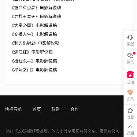
《智商有点高》电影解说稿
《寻找王春天》电影解说稿
《大秦帝国》电影解说稿
《交换人生》电影解说稿
《利刃出销2》电影解说稿
客服
《满江红》电影解说稿
《极线杀手》电影解说稿
微信
《星际之门》电影解说稿
活动
会员
快捷导航
首页
联系
合作
sitemap
[!---page.sta
收藏
ts--]
集库-短视频创作者基地，致力于分享
电影解说文案
、
电影解说词
、
电影
返回