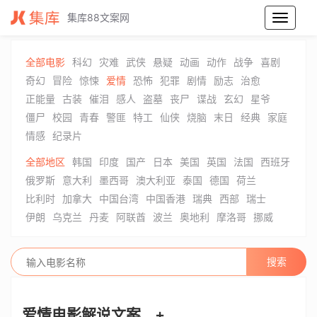
集库88文案网
爱情电影解说文案_爱情电影解说词_爱情电影解说稿
全部电影
科幻
灾难
武侠
悬疑
动画
动作
战争
喜剧
奇幻
冒险
惊悚
爱情
恐怖
犯罪
剧情
励志
治愈
正能量
古装
催泪
感人
盗墓
丧尸
谍战
玄幻
星爷
僵尸
校园
青春
警匪
特工
仙侠
烧脑
末日
经典
家庭
情感
纪录片
全部地区
韩国
印度
国产
日本
美国
英国
法国
西班牙
俄罗斯
意大利
墨西哥
澳大利亚
泰国
德国
荷兰
比利时
加拿大
中国台湾
中国香港
瑞典
西部
瑞士
伊朗
乌克兰
丹麦
阿联酋
波兰
奥地利
摩洛哥
挪威
爱情电影解说文案
+