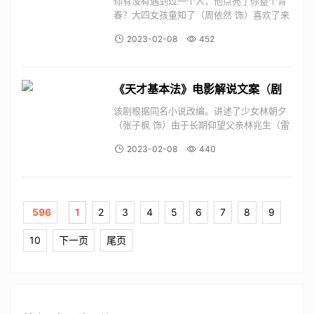
你有没有遇到过一个人，他点亮了你整个青
春？大四女孩童知了（周依然 饰）喜欢了来
自台北的校友顾彬（吴念轩 饰）整整四年。
2023-02-08
452
她闯入他的世界，他带她感受青春里的肆意
和热烈，惊艳了她整个青春。毕业临近，她
是选择将秘密留在青春里还是勇敢说出那句
“我一直...
《天才基本法》电影解说文案
（
剧
情
爱情
）
该剧根据同名小说改编。讲述了少女林朝夕
（张子枫 饰）由于长期仰望父亲林兆生（雷
佳音 饰）和初恋裴之（张新成 饰）两位数
2023-02-08
440
学天才，从而悄悄掩埋了内心对于数学的热
爱，直到经历了双时空之旅，她迸发出了超
越想象的力量。在父亲老林的引领以及裴之
的帮助下，...
596
1
2
3
4
5
6
7
8
9
10
下一页
尾页