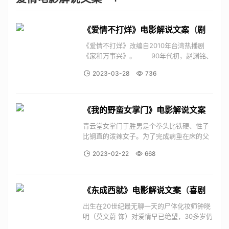
《爱情不打烊》电影解说文案
（
剧
情
爱情
）
《爱情不打烊》改编自2010年台湾热播剧
《家和万事兴》。 90年代初，赵渊铭、
沈孟怀、孙伟涛三兄弟，合伙赚了第一桶
2023-03-28
736
金，沈孟怀突遭车祸而死，其妻林美婵认定
赵孙所为，三家因此反目成仇。二十四年
后，赵、孙两家的子女赵小芸和孙靖晨偷偷
相爱，随着...
《我的野蛮女掌门》电影解说文案
（
喜剧
动作
爱情
）
青云堂女掌门于胜男是个拳头比铁硬、性子
比钢直的泼辣女子。为了完成病重在床的父
亲的愿望，急于结婚的于胜男在荒唐又搞笑
2023-02-22
668
的相亲路上认识了命定冤家牛多多，威逼利
诱这个憨大叔和自己签下假结婚协议，带着
他去民政局领了证。就在于胜男逐渐被牛...
《东成西就》电影解说文案
（
喜剧
动作
爱情
音乐
奇幻
）
出生在20世纪最无聊一天的尸体化妆师钟晓
明（莫文蔚 饰）对爱情早已绝望，30多岁仍
然孑然一身，而父亲阿B（钟镇涛 饰）和自