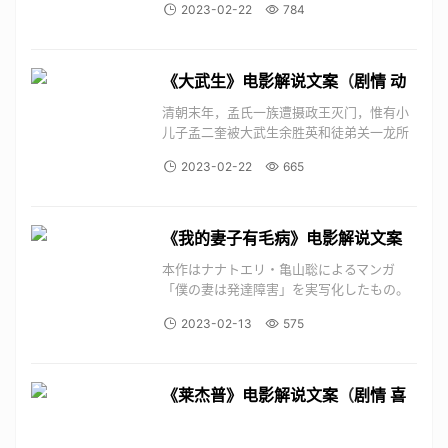
2023-02-22
784
己昔日同窗嘉嘉（黄奕 饰）的老少配婚姻则
麻烦不断。嘉嘉接受周董（陈奕迅 饰）主办
温拿纪念演唱会的订金后挥霍一空，阿B与
钟晓明奔赴广...
《大武生》电影解说文案
（
剧情
动
作
爱情
）
清朝末年，孟氏一族遭摄政王灭门，惟有小
儿子孟二奎被大武生余胜英和徒弟关一龙所
救。当年余胜英名满天下，可是却遭到岳江
2023-02-22
665
天的挑战，最终败北并丢掉摄政王赐给他“武
生泰斗”的金匾，从此一蹶不振。多年后，关
一龙（吴尊 饰）与孟二奎（韩庚 饰）已经
长大成人...
《我的妻子有毛病》电影解说文案
（
剧情
爱情
家庭
）
本作はナナトエリ・亀山聡によるマンガ
「僕の妻は発達障害」を実写化したもの。
マンガ家アシスタントの悟との新婚生活を
2023-02-13
575
過ごしていた知花が、発達障害という診断
を受けながらも、自分の特性と向き合おう
と前向きに歩く姿を描く。 ...
《莱杰普》电影解说文案
（
剧情
喜
剧
爱情
家庭
）