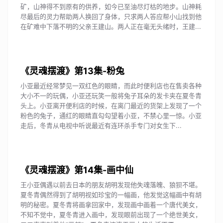
矿，山神得不到原有的供养，如今已至油尽灯枯的地步。山神耗
尽最后的灵力帮助两人换回了身体，只求两人答应帮小山找到他
在矿难中下落不明的父亲王建山。两人正在毫无头绪时，王建...
《灵魂摆渡》第13集-粉兔
小亚最近经常梦见一双红色的眼睛，而此时便利店也在售卖各种
大小不一的玩偶，小亚还玩笑一般将兔子耳朵的发卡夹在夏冬青
头上。小亚离开便利店的时候，在离门最近的货架上发现了一个
粉色的兔子，通红的眼睛直勾勾望着小亚，不禁心里一惊。小亚
走后，冬青从电视中听说最近有连环杀手专门对女生下...
《灵魂摆渡》第14集-画中仙
王小亚偶遇以前去日本的朋友胡明发现他失魂落魄、狼狈不堪。
夏冬青偶然得到了胡明视如珍宝的一幅画，他发觉这幅画中有胡
明的秘密。夏冬青将画拿回家中，发现画中画着一个唐代美女，
不知不觉中，夏冬青进入画中，发现眼前出现了一个绝世美女，