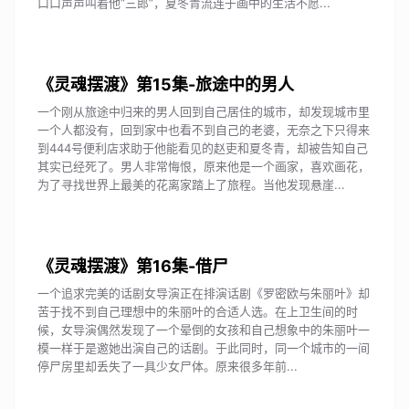
口口声声叫着他“三郎”，夏冬青流连于画中的生活不愿...
《灵魂摆渡》第15集-旅途中的男人
一个刚从旅途中归来的男人回到自己居住的城市，却发现城市里
一个人都没有，回到家中也看不到自己的老婆，无奈之下只得来
到444号便利店求助于他能看见的赵吏和夏冬青，却被告知自己
其实已经死了。男人非常悔恨，原来他是一个画家，喜欢画花，
为了寻找世界上最美的花离家踏上了旅程。当他发现悬崖...
《灵魂摆渡》第16集-借尸
一个追求完美的话剧女导演正在排演话剧《罗密欧与朱丽叶》却
苦于找不到自己理想中的朱丽叶的合适人选。在上卫生间的时
候，女导演偶然发现了一个晕倒的女孩和自己想象中的朱丽叶一
模一样于是邀她出演自己的话剧。于此同时，同一个城市的一间
停尸房里却丢失了一具少女尸体。原来很多年前...