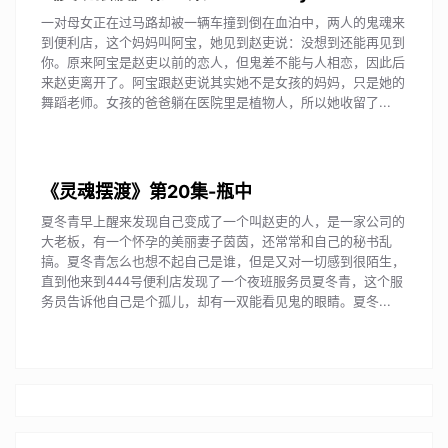
一对母女正在过马路却被一辆车撞到倒在血泊中，两人的鬼魂来
到便利店，这个妈妈叫阿宝，她见到赵吏说：没想到还能再见到
你。原来阿宝是赵吏以前的恋人，但鬼差不能与人相恋，因此后
来赵吏离开了。阿宝跟赵吏说其实她不是女孩的妈妈，只是她的
舞蹈老师。女孩的爸爸躺在医院里是植物人，所以她收留了...
《灵魂摆渡》第20集-瓶中
夏冬青早上醒来发现自己变成了一个叫赵吏的人，是一家公司的
大老板，有一个怀孕的美丽妻子茵茵，还常常和自己的秘书乱
搞。夏冬青怎么也想不起自己是谁，但是又对一切感到很陌生，
直到他来到444号便利店发现了一个夜班服务员夏冬青，这个服
务员告诉他自己是个孤儿，却有一双能看见鬼的眼睛。夏冬...