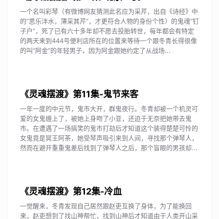
一个名叫彩琴（有微博网友猜测此名应为采芹，出自《诗经》中
的“思乐泮水，薄采其芹”，才更符合人物的身份个性）的鬼魂“钉
子户”，死了已有六十多年却不愿去投胎转世，每年都会有特定
的两天来到444号便利店所在的位置来等待一个跟冬青长得很像
的叫“阿金”的年轻男子，因为阿金跟她约定了从战场...
《灵魂摆渡》第11集-鬼节来客
一年一度的中元节，鬼市大开，群鬼夜行。冬青却被一个机灵可
爱的女鬼缠上了，被她上身吻了小亚，还迫于无奈把她带去鬼
市。在遭遇了一场搞笑的鬼市打劫后才知道这个装得楚楚可怜的
女鬼竟是冥王阿茶，她受琴声吸引来到人间，寻找那个弹琴人，
然而在避开重重鬼差后找到了弹琴人之后，那个盲眼的男孩却...
《灵魂摆渡》第12集-冷血
一觉醒来，冬青发现自己居然跟赵吏互换了身体，为了能换回
来，赵吏想到了找山神帮忙，找到山神后才知道由于人类开山采