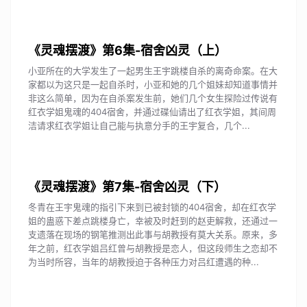
《灵魂摆渡》第6集-宿舍凶灵（上）
小亚所在的大学发生了一起男生王宇跳楼自杀的离奇命案。在大
家都以为这只是一起自杀时，小亚和她的几个姐妹却知道事情并
非这么简单，因为在自杀案发生前，她们几个女生探险过传说有
红衣学姐鬼魂的404宿舍，并通过碟仙请出了红衣学姐，其间周
洁请求红衣学姐让自己能与执意分手的王宇复合，几个...
《灵魂摆渡》第7集-宿舍凶灵（下）
冬青在王宇鬼魂的指引下来到已被封锁的404宿舍，却在红衣学
姐的蛊惑下差点跳楼身亡，幸被及时赶到的赵吏解救，还通过一
支遗落在现场的钢笔推测出此事与胡教授有莫大关系。原来，多
年之前，红衣学姐吕红曾与胡教授是恋人，但这段师生之恋却不
为当时所容，当年的胡教授迫于各种压力对吕红遭遇的种...