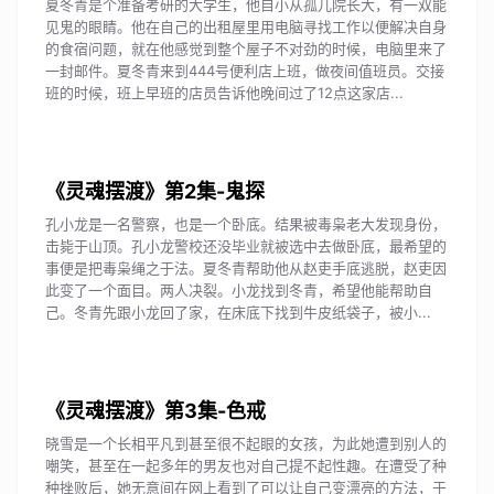
夏冬青是个准备考研的大学生，他自小从孤儿院长大，有一双能
见鬼的眼睛。他在自己的出租屋里用电脑寻找工作以便解决自身
的食宿问题，就在他感觉到整个屋子不对劲的时候，电脑里来了
一封邮件。夏冬青来到444号便利店上班，做夜间值班员。交接
班的时候，班上早班的店员告诉他晚间过了12点这家店...
《灵魂摆渡》第2集-鬼探
孔小龙是一名警察，也是一个卧底。结果被毒枭老大发现身份，
击毙于山顶。孔小龙警校还没毕业就被选中去做卧底，最希望的
事便是把毒枭绳之于法。夏冬青帮助他从赵吏手底逃脱，赵吏因
此变了一个面目。两人决裂。小龙找到冬青，希望他能帮助自
己。冬青先跟小龙回了家，在床底下找到牛皮纸袋子，被小...
《灵魂摆渡》第3集-色戒
晓雪是一个长相平凡到甚至很不起眼的女孩，为此她遭到别人的
嘲笑，甚至在一起多年的男友也对自己提不起性趣。在遭受了种
种挫败后，她无意间在网上看到了可以让自己变漂亮的方法，于