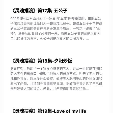
《灵魂摆渡》第17集-五公子
444号便利店对面开起了一家名叫“五楼”的神秘食府，主厨五公
子做的菜美味到让任何人一尝就难以释手。尝过五公子手艺并得
到五公子邀请的冬青在与赵吏发生矛盾后，一气之下跑去了“五
楼”，进去后却看到了恐怖的一幕，原来五公子做的菜是以食客
自己的身体为食材，五公子则是以食客的灵魂为食，...
《灵魂摆渡》第18集-夕阳炒饭
冬青在街上救助了一个突发心脏病的老人，并从一直伴随在侧的
老人老伴的鬼魂口中得知了他家人的联系方式，叫来了老人的女
儿和外孙女。原本没什么破绽，却被老人聪明细心的外孙女谢欣
看出了问题，并猜到冬青能看见鬼魂。谢欣向冬青讲诉了自己母
亲与姥爷之间的误会、矛盾，并希望借助冬青的特殊...
《灵魂摆渡》第19集-Love of my life