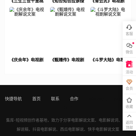
《三生三世十里桃
《知否知否应是绿
《青云志》电视剧
花》电视剧解说文
肥红瘦》电视剧解
解说文案
案
说文案
客服
微信
《庆余年》电视剧
《甄嬛传》电视剧
《斗罗大陆》电视
解说文案
解说文案
剧解说文案
活动
会员
快捷导航
首页
联系
合作
sitemap
[!---page.sta
收藏
ts--]
集库-短视频创作者基地，致力于分享
电影解说文案
、
电影解说词
、
电影
返回
顶部
解说稿
，
抖音电影解说
、
西瓜电影解说
、
快手电影解说
文案