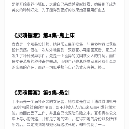
是她开始奉养小狐仙，之后自己果然越变越好看，她尝到了成为
美女的种种好处，为了能得到更好的效果她甚至用鲜血去...
《灵魂摆渡》第4集-鬼上床
青青是一个服装设计师，她经常去民间搜集一些民俗物品以获取
设计灵感。但在一次从外地搜到一双绣花小鞋带回家后，家里却
发生了种种灵异事件，先是一个诡异的民国装女人的到访，而后
是丈夫苏粤的种种奇怪举动，而她自己也总感觉家里还有什么别
的东西的存在，而这一切似乎都与自己的丈夫有关。终...
《灵魂摆渡》第5集-悬剑
丁小雨是一个满怀正义的女记者，她原本是在网上通过微博账号
“悬剑”揭露社会的黑暗面，却不料被人人肉出来从而引发轩然大
波。她因此丢了工作，并且自己也深陷危险之中。夏冬青在公交
车上与小雨偶遇，并预见了她的死亡，在得知她的身份以及所作
所为后，决定找到她帮她化解这次死劫，却终究晚了一...