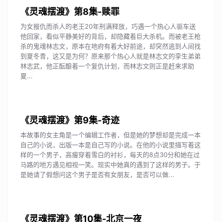
《灵魂摆渡》第8集-赎罪
为女报仇而杀人的老王20年刑满释放，巧遇一个热心人驱车送
他回家，看似平静美好的背后，却隐藏着巨大杀机。而被老王枪
杀的鬼魂林志文，原本在地府有着大好前途，却突然逃到人间找
到夏冬青，这又是为何？原来那个热心人就是林志文的孪生弟弟
林志武，他正酝酿着一个复仇计划，而林志文则正是赶来求助
夏...
《灵魂摆渡》第9集-奇迹
本故事的女主角是一个编辑工作者，但是她的梦想却是完成一本
自己的小说，出版一本是自己写的小说。在他的小说里描写着这
样的一个男子，高瘦穿着雪白的衬衫，每天的8点30分和她在过
马路的地方遇见相视一笑。现实中她真的遇到了这样的男子。于
是她请了假想问这个男子是否有女朋友，是否可以做...
《灵魂摆渡》第10集-北京一夜