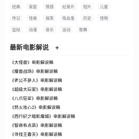
经典
家庭
情感
纪录片
短片
儿童
传记
怪兽
搞笑
吸血鬼
历史
怪物
监狱
动漫
音乐
运动
歌舞
最新电影解说
+
《大怪兽》电影解说稿
《魔兽战场》电影解说稿
《老公不是人》电影解说稿
《超级大玩家》电影解说稿
《八爪狂鲨》电影解说稿
《怒火攻心2》电影解说稿
《西行纪之暗影魔城》电影解说稿
《智商有点高》电影解说稿
《寻找王春天》电影解说稿