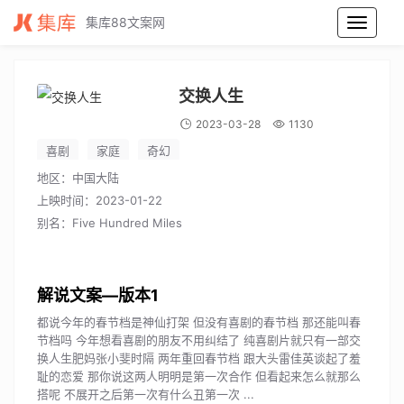
集库88文案网
交换人生电影解说文案_交换人生电影解说词_交换人生电影解说稿
交换人生
2023-03-28
1130
喜剧
家庭
奇幻
地区：中国大陆
上映时间：2023-01-22
别名：Five Hundred Miles
解说文案
都说今年的春节档是神仙打架 但没有喜剧的春节档 那还能叫春
节档吗 今年想看喜剧的朋友不用纠结了 纯喜剧片就只有一部交
换人生肥妈张小斐时隔 两年重回春节档 跟大头雷佳英谈起了羞
耻的恋爱 那你说这两人明明是第一次合作 但看起来怎么就那么
搭呢 不展开之后第一次有什么丑第一次 ...