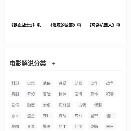
《铁血战士2》电
《海豚的故事》电
《母亲机器人》电
影解说文案
影解说文案
影解说文案
电影解说分类
+
科幻
灾难
武侠
悬疑
动画
动作
战争
喜剧
奇幻
冒险
惊悚
爱情
恐怖
犯罪
剧情
励志
治愈
正能量
古装
催泪
感人
盗墓
丧尸
谍战
玄幻
星爷
僵尸
校园
青春
警匪
特工
仙侠
烧脑
末日