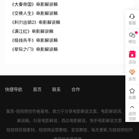
《大秦帝国》电影解说稿
《交换人生》电影解说稿
《利刃出销2》电影解说稿
客服
《满江红》电影解说稿
《极线杀手》电影解说稿
微信
《星际之门》电影解说稿
活动
会员
快捷导航
首页
联系
合作
sitemap
[!---page.sta
收藏
ts--]
集库-短视频创作者基地，致力于分享
电影解说文案
、
电影解说词
、
电影
返回
顶部
解说稿
，
抖音电影解说
、
西瓜电影解说
、
快手电影解说
文案
短视频剪辑素材，短视频运营教程、变现教程，每天更新,为短视频创作
者提供丰富资源。