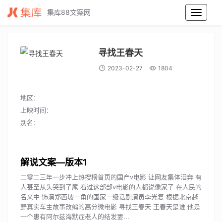
集库88文案网
寻找王春天电影解说文案_寻找王春天电影解说词_寻找王春天电影解说稿
寻找王春天
2023-02-27
1804
地区：
上映时间：
别名：
解说文案
二零二三年一步冲上热搜榜首页的国产v电影 让网友集体泪奔 有
人甚至从头哭到了尾 看过这部部v电影的人都说像家了 在人民的
名义中 饰演郑西坡一角的国家一级话剧演员李光复 根据北京越
野真实车主故事改编的高分微电影 寻找王春天 王春天是谁 他是
一个患有阿尔兹海默症老人的结发妻...