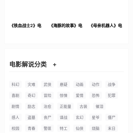
《铁血战士2》电
《海豚的故事》电
《母亲机器人》电
影解说文案
影解说文案
影解说文案
电影解说分类
+
科幻
灾难
武侠
悬疑
动画
动作
战争
喜剧
奇幻
冒险
惊悚
爱情
恐怖
犯罪
剧情
励志
治愈
正能量
古装
催泪
感人
盗墓
丧尸
谍战
玄幻
星爷
僵尸
校园
青春
警匪
特工
仙侠
烧脑
末日