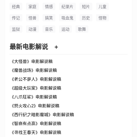
经典
家庭
情感
纪录片
短片
儿童
传记
怪兽
搞笑
吸血鬼
历史
怪物
监狱
动漫
音乐
运动
歌舞
最新电影解说
+
《大怪兽》电影解说稿
《魔兽战场》电影解说稿
《老公不是人》电影解说稿
《超级大玩家》电影解说稿
《八爪狂鲨》电影解说稿
《怒火攻心2》电影解说稿
《西行纪之暗影魔城》电影解说稿
《智商有点高》电影解说稿
《寻找王春天》电影解说稿