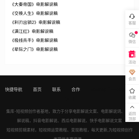
《大秦帝国》电影解说稿
《交换人生》电影解说稿
《利刃出销2》电影解说稿
客服
《满江红》电影解说稿
《极线杀手》电影解说稿
微信
《星际之门》电影解说稿
活动
会员
快捷导航
首页
联系
合作
sitemap
[!---page.sta
收藏
ts--]
集库-短视频创作者基地，致力于分享
电影解说文案
、
电影解说词
、
电影
返回
顶部
解说稿
，
抖音电影解说
、
西瓜电影解说
、
快手电影解说
文案
短视频剪辑素材，短视频运营教程、变现教程，每天更新,为短视频创作
者提供丰富资源。