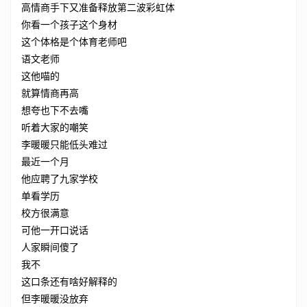
高情商手下又准备释放第二波彩虹体
你看一个孩子这个身材
这个体格是个体育老师吧
语文老师
这他喵的
就算情商再高
想夸也下不去嘴
听着大家的嘲笑
李暖暖只能低头难过
最近一个月
他应聘了九家学校
单看学历
校方很满意
可他一开口说话
人家瞬间傻了
我不
这口条还有啥好解释的
但李暖暖没放弃