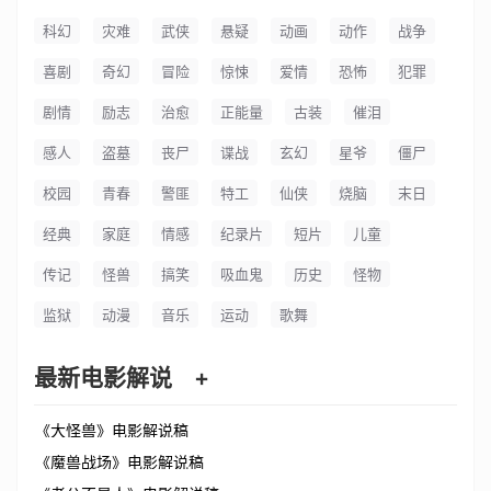
科幻
灾难
武侠
悬疑
动画
动作
战争
喜剧
奇幻
冒险
惊悚
爱情
恐怖
犯罪
剧情
励志
治愈
正能量
古装
催泪
感人
盗墓
丧尸
谍战
玄幻
星爷
僵尸
校园
青春
警匪
特工
仙侠
烧脑
末日
经典
家庭
情感
纪录片
短片
儿童
传记
怪兽
搞笑
吸血鬼
历史
怪物
监狱
动漫
音乐
运动
歌舞
最新电影解说
+
《大怪兽》电影解说稿
《魔兽战场》电影解说稿