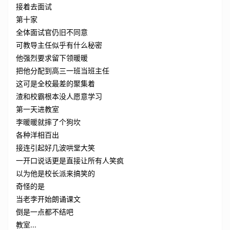
接着去面试
第十家
全体面试官仍旧不同意
可教导主任似乎有什么秘密
他强烈要求留下领暖暖
把他分配到高三一班当班主任
这可是全校最差的聚集着
渣和校霸根本没人愿意学习
第一天进教室
李暖暖就摔了个狗坎
各种洋相百出
接连引起好几波哄堂大笑
一开口说话更是直接让所有人笑疯
以为他是校长派来搞笑的
奇怪的是
当老李开始朗诵课文
倒是一点都不结吧
教室...