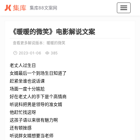
集库88文案网
暖暖的微笑电影解说文案_暖暖的微笑电影解说词_暖暖的微笑电影解说稿
《暖暖的微笑》电影解说文案
查看更多解说版本：
暖暖的微笑
2023-01-06
385
老丈人过生日
女婿最后一个到场生日知道了
赶紧坐谁也说话课
场面一度十分尴尬
好在老丈人的手下是个高情商
听说科把男是领导的准女婿
他赶忙找这呀
这孩子语以来很有魅力啊
还有顿挫感
听说胖女婿想要当老师