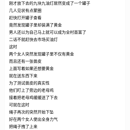
刚才放下去的九块九油灯居然变成了一个罐子
几人见状有点蒙圈
赶快打开罐子查看
竟然发现罐子里却装满了黄金
男人还以为自己马上就可以成为全村首富了
二话不就赶快去市场买油灯
这时
两个女人突然发现罐子里不仅有黄金
而且还有一张兽皮
上面写着如果还想要黄金
就在送东西下来
为了测试兽皮的真实性
他们盯上了旁边的老母鸡
接着把老母鸡缓缓送了下去
可就在这时
绳子再次的突然开始下坠
好在两个女人使出全身力气
把绳子拽了上来