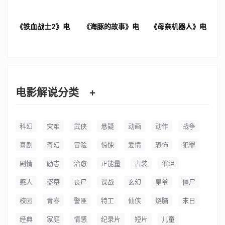
《铁血战士2》电
《海豚的故事》电
《母亲机器人》电
影解说文案
影解说文案
影解说文案
电影解说分类
+
科幻
灾难
武侠
悬疑
动画
动作
战争
喜剧
奇幻
冒险
惊悚
爱情
恐怖
犯罪
剧情
励志
治愈
正能量
古装
催泪
感人
盗墓
丧尸
谍战
玄幻
星爷
僵尸
校园
青春
警匪
特工
仙侠
烧脑
末日
经典
家庭
情感
纪录片
短片
儿童