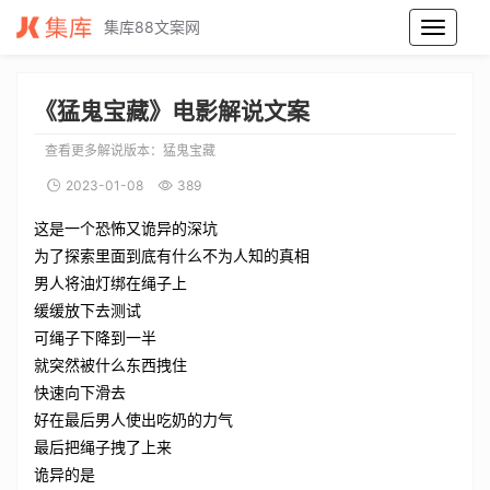
集库88文案网
猛鬼宝藏电影解说文案_猛鬼宝藏电影解说词_猛鬼宝藏电影解说稿
《猛鬼宝藏》电影解说文案
查看更多解说版本：
猛鬼宝藏
2023-01-08
389
这是一个恐怖又诡异的深坑
为了探索里面到底有什么不为人知的真相
男人将油灯绑在绳子上
缓缓放下去测试
可绳子下降到一半
就突然被什么东西拽住
快速向下滑去
好在最后男人使出吃奶的力气
最后把绳子拽了上来
诡异的是