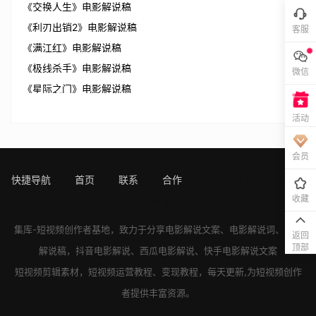
《交换人生》电影解说稿
《利刃出销2》电影解说稿
客服
《满江红》电影解说稿
《极线杀手》电影解说稿
微信
《星际之门》电影解说稿
活动
会员
快捷导航
首页
联系
合作
sitemap
[!---page.sta
收藏
ts--]
集库-短视频创作者基地，致力于分享
电影解说文案
、
电影解说词
、
电影
返回
顶部
解说稿
，
抖音电影解说
、
西瓜电影解说
、
快手电影解说
文案
短视频剪辑素材，短视频运营教程、变现教程，每天更新,为短视频创作
者提供丰富资源。