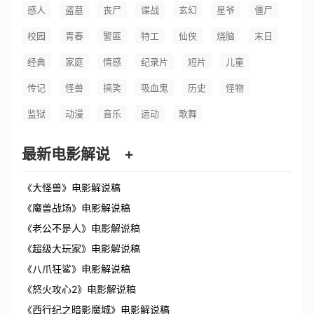
感人
盗墓
丧尸
谍战
玄幻
星爷
僵尸
校园
青春
警匪
特工
仙侠
烧脑
末日
经典
家庭
情感
纪录片
短片
儿童
传记
怪兽
搞笑
吸血鬼
历史
怪物
监狱
动漫
音乐
运动
歌舞
最新电影解说
+
《大怪兽》电影解说稿
《魔兽战场》电影解说稿
《老公不是人》电影解说稿
《超级大玩家》电影解说稿
《八爪狂鲨》电影解说稿
《怒火攻心2》电影解说稿
《西行纪之暗影魔城》电影解说稿