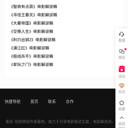
《智商有点高》电影解说稿
《寻找王春天》电影解说稿
《大秦帝国》电影解说稿
《交换人生》电影解说稿
《利刃出销2》电影解说稿
客服
《满江红》电影解说稿
《极线杀手》电影解说稿
微信
《星际之门》电影解说稿
活动
会员
快捷导航
首页
联系
合作
sitemap
[!---page.sta
收藏
ts--]
集库-短视频创作者基地，致力于分享
电影解说文案
、
电影解说词
、
电影
返回