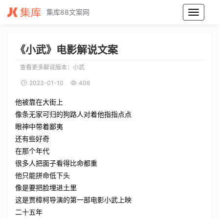
集库88文案网
小武电影解说文案_小武电影解说词_小武电影解说稿
《小武》电影解说文案
查看更多解说版本：
小武
2023-01-10
406
他被靠在大街上
像条无家可归的狗路人对着他指指点点
眼神中带着鄙夷
还有些好奇
在那个年代
很多人把面子看得比命都重
他只能拼命低下头
像是要把脸埋进土里
这是贾樟柯导演的第一部电影小武上映
二十五年