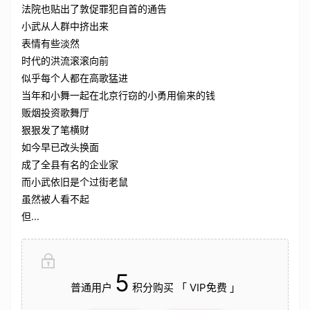
法院也贴出了敦促罪犯自首的通告
小武从人群中挤出来
表情有些淡然
时代的洪流滚滚向前
似乎每个人都在高歌猛进
当年和小舞一起在北京行窃的小勇用偷来的钱
贩烟投资歌舞厅
狠狠发了笔横财
如今早已改头换面
成了全县有名的企业家
而小武依旧是个过街老鼠
虽然被人看不起
但...
5
普通用户
积分购买 「 VIP免费 」