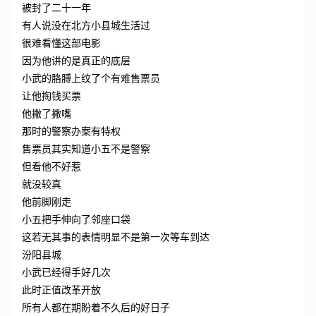
被封了二十一年
有人说没在北方小县城生活过
很难看懂这部电影
因为他讲的是真正的底层
小武的胳膊上纹了个有难售票员
让他掏钱买票
他撇了撇嘴
那时的警察办案有特权
售票员其实知道小五不是警察
但看他不好惹
就没较真
他前脚刚走
小五把手伸向了邻座口袋
这若无其事的表情明显不是第一次等车到达
汾阳县城
小武已经得手好几次
此时正值改革开放
所有人都在期盼着不久后的好日子