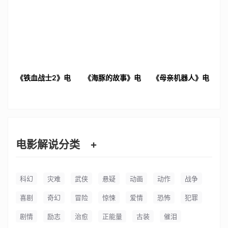
《铁血战士2》电
《海豚的故事》电
《母亲机器人》电
影解说文案
影解说文案
影解说文案
电影解说分类
+
科幻
灾难
武侠
悬疑
动画
动作
战争
喜剧
奇幻
冒险
惊悚
爱情
恐怖
犯罪
剧情
励志
治愈
正能量
古装
催泪