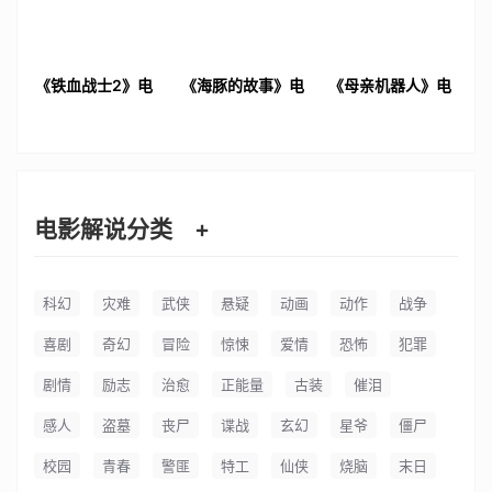
《铁血战士2》电
《海豚的故事》电
《母亲机器人》电
影解说文案
影解说文案
影解说文案
电影解说分类
+
科幻
灾难
武侠
悬疑
动画
动作
战争
喜剧
奇幻
冒险
惊悚
爱情
恐怖
犯罪
剧情
励志
治愈
正能量
古装
催泪
感人
盗墓
丧尸
谍战
玄幻
星爷
僵尸
校园
青春
警匪
特工
仙侠
烧脑
末日