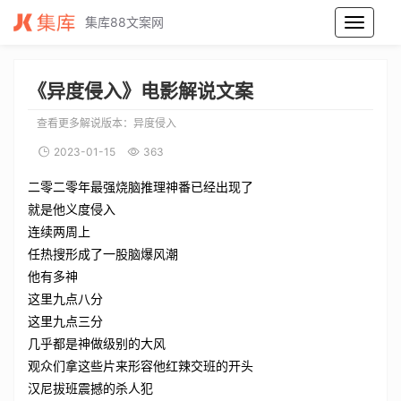
集库88文案网
异度侵入电影解说文案_异度侵入电影解说词_异度侵入电影解说稿
《异度侵入》电影解说文案
查看更多解说版本：
异度侵入
2023-01-15
363
二零二零年最强烧脑推理神番已经出现了
就是他义度侵入
连续两周上
任热搜形成了一股脑爆风潮
他有多神
这里九点八分
这里九点三分
几乎都是神做级别的大风
观众们拿这些片来形容他红辣交班的开头
汉尼拔班震撼的杀人犯