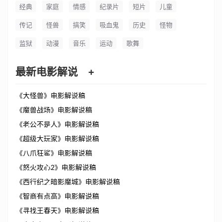
经典
家庭
情感
纪录片
短片
儿童
传记
怪兽
搞笑
吸血鬼
历史
怪物
监狱
动漫
音乐
运动
歌舞
最新电影解说
+
《大怪兽》电影解说稿
《魔兽战场》电影解说稿
《老公不是人》电影解说稿
《超级大玩家》电影解说稿
《八爪狂鲨》电影解说稿
《怒火攻心2》电影解说稿
《西行纪之暗影魔城》电影解说稿
《智商有点高》电影解说稿
《寻找王春天》电影解说稿