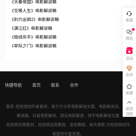
《大秦帝国》电影解说稿
《交换人生》电影解说稿
《利刃出销2》电影解说稿
客服
《满江红》电影解说稿
《极线杀手》电影解说稿
微信
《星际之门》电影解说稿
活动
会员
快捷导航
首页
联系
合作
sitemap
[!---page.sta
收藏
ts--]
集库-短视频创作者基地，致力于分享
电影解说文案
、
电影解说词
、
电影
返回
顶部
解说稿
，
抖音电影解说
、
西瓜电影解说
、
快手电影解说
文案
短视频剪辑素材，短视频运营教程、变现教程，每天更新,为短视频创作
者提供丰富资源。