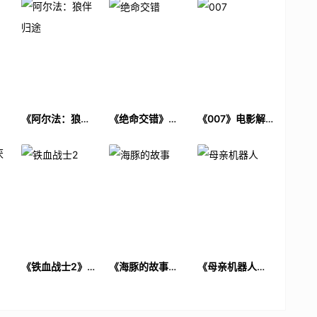
电
《阿尔法：狼伴
《绝命交错》电
《007》电影解
归途》电影解说
影解说文案
说文案
文案
厌
《铁血战士2》电
《海豚的故事》
《母亲机器人》
解
影解说文案
电影解说文案
电影解说文案