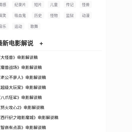
情感
纪录片
短片
儿童
传记
怪兽
搞笑
吸血鬼
历史
怪物
监狱
动漫
音乐
运动
歌舞
最新电影解说
+
《大怪兽》电影解说稿
《魔兽战场》电影解说稿
《老公不是人》电影解说稿
《超级大玩家》电影解说稿
《八爪狂鲨》电影解说稿
《怒火攻心2》电影解说稿
《西行纪之暗影魔城》电影解说稿
《智商有点高》电影解说稿