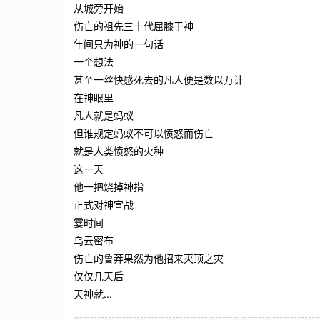
从城旁开始
伤亡的祖先三十代屈膝于神
年间只为神的一句话
一个想法
甚至一丝快感死去的凡人便是数以万计
在神眼里
凡人就是蚂蚁
但谁规定蚂蚁不可以愤怒而伤亡
就是人类愤怒的火种
这一天
他一把烧掉神指
正式对神宣战
霎时间
乌云密布
伤亡的鲁莽果然为他招来灭顶之灾
仅仅几天后
天神就...