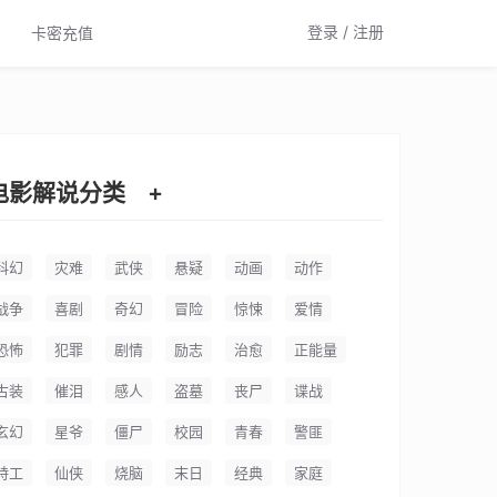
登录 / 注册
卡密充值
电影解说分类
+
科幻
灾难
武侠
悬疑
动画
动作
战争
喜剧
奇幻
冒险
惊悚
爱情
恐怖
犯罪
剧情
励志
治愈
正能量
古装
催泪
感人
盗墓
丧尸
谍战
玄幻
星爷
僵尸
校园
青春
警匪
特工
仙侠
烧脑
末日
经典
家庭