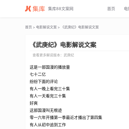
武庚纪电影解说文案_武庚纪电影解说词_武庚纪电影解说稿
集库88文案网
首页
电
首页
>
电影解说文案
> 《武庚纪》电影解说文案
《武庚纪》电影解说文案
查看更多解说版本：
武庚纪
这是一部国漫的播放量
七十二亿
纷纷下面的评论
有人一晚上看完三十集
有人一天看完三十集
好爽
这部国漫叫无根迹
零一六年开播第一季最近才播出了第四集
有人从初中追到工作