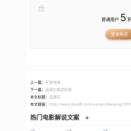
5
普通用户
积
登录购买
上一篇：
平家物语
下一篇：
逃离比勒驼利亚
本文标题：
武庚纪
本文链接：
http://www.jiku88.com/wenan/dianying/1001
热门电影解说文案
+