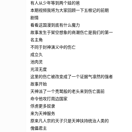
有人从少年等到两个娃的爸
本期视频我将为大家回顾一下五根记的前期
剧情
看看这国漫到底有什么魔力
故事发生于架空想象的商潮伤亡是我们的第一
名主角
不同于封神演义中的伤亡
成立久
池肉灵
光淫无度
这里的伤亡被改变成了一个证据气凛然的强者
故事开始
天神派了一个秃鹫般的老头来到伤亡面前
命令他攻打周边国家
俘虏更多奴隶
来为天神服务
原来凡人宗的天子只是天神扶持统治人类的
傀儡君主