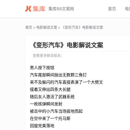
变形汽车电影解说文案_变形汽车电影解说词_变形汽车电影解说稿
集库88文案网
首页
电
首页
>
电影解说文案
> 《变形汽车》电影解说文案
《变形汽车》电影解说文案
查看更多解说版本：
男人按下按钮
汽车尾部瞬间抛出无数颗三角钉
来不及躲闪的汽车直接表演了一个大劈叉
接着又伸出四条大长腿
随后女人激活了武器系统
一枚核弹瞬间发射
被击中的小汽车当场拔地而起
在空中来了一个托马斯
回旋完美落地