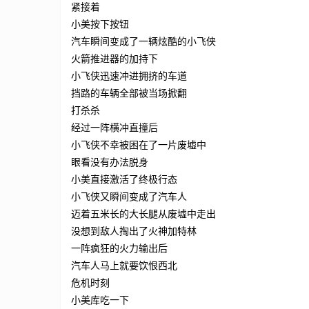
紧接着
小美按下按钮
汽车瞬间变成了一辆炫酷的小飞侠
火箭推进器的加持下
小飞侠迅速冲进拥挤的车道
挡路的车辆全部被当场掀翻
打杀杀
经过一阵横冲直撞后
小飞侠不幸被困在了一片废墟中
眼看没有办法脱身
小美直接激活了终极行态
小飞侠又瞬间变成了汽车人
迈着五米长的大长腿从废墟中走出
没想到敌人掏出了火神加特林
一阵疯狂的火力输出后
汽车人马上就要饮恨西北
危机时刻
小美库吃一下