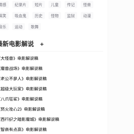
情感
纪录片
短片
儿童
传记
怪兽
搞笑
吸血鬼
历史
怪物
监狱
动漫
音乐
运动
歌舞
最新电影解说
+
《大怪兽》电影解说稿
《魔兽战场》电影解说稿
《老公不是人》电影解说稿
《超级大玩家》电影解说稿
《八爪狂鲨》电影解说稿
《怒火攻心2》电影解说稿
《西行纪之暗影魔城》电影解说稿
《智商有点高》电影解说稿