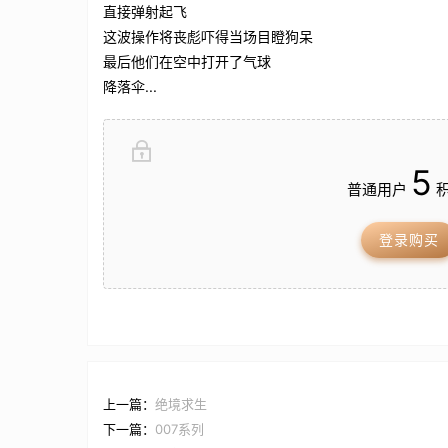
直接弹射起飞
这波操作将丧彪吓得当场目瞪狗呆
最后他们在空中打开了气球
降落伞...
5
普通用户
积
登录购买
上一篇：
绝境求生
下一篇：
007系列