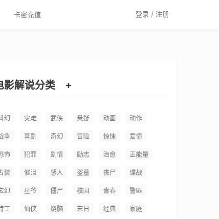
登录 / 注册
卡密充值
电影解说分类
+
科幻
灾难
武侠
悬疑
动画
动作
战争
喜剧
奇幻
冒险
惊悚
爱情
恐怖
犯罪
剧情
励志
治愈
正能量
古装
催泪
感人
盗墓
丧尸
谍战
玄幻
星爷
僵尸
校园
青春
警匪
特工
仙侠
烧脑
末日
经典
家庭