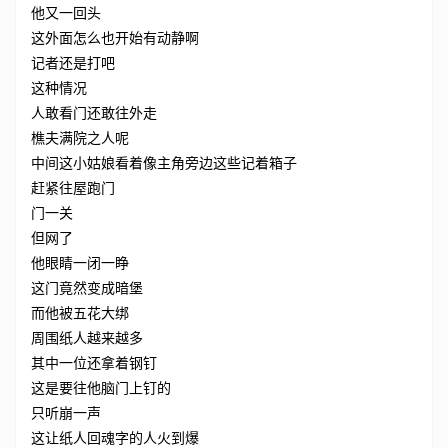
他又一回头
这外面怎么也开始有动静啊
记者还是打吧
这种情况
人敢看门还敢往外走
樵夫满院之人呢
中间这小姑娘看着像主角旁边这些记着箱子
赶紧往屋跑门
门一关
但网了
他眼睛一闭一睁
这门竟然变成暗堡
而他被五花大绑
周围纸人越来越多
其中一位还拿着钢钉
这是要往他脑门上钉的
只听崩一声
这让纸人回魂字的人火到爆