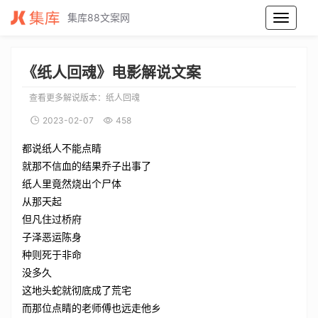
集库88文案网
纸人回魂电影解说文案_纸人回魂电影解说词_纸人回魂电影解说稿
《纸人回魂》电影解说文案
查看更多解说版本：
纸人回魂
2023-02-07
458
都说纸人不能点睛
就那不信血的结果乔子出事了
纸人里竟然烧出个尸体
从那天起
但凡住过桥府
子泽恶运陈身
种则死于非命
没多久
这地头蛇就彻底成了荒宅
而那位点睛的老师傅也远走他乡