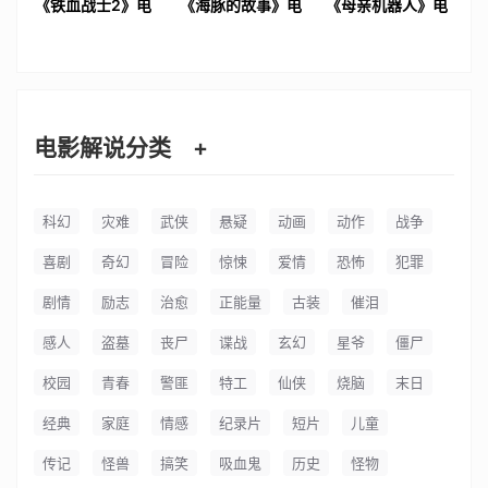
《铁血战士2》电
《海豚的故事》电
《母亲机器人》电
影解说文案
影解说文案
影解说文案
电影解说分类
+
科幻
灾难
武侠
悬疑
动画
动作
战争
喜剧
奇幻
冒险
惊悚
爱情
恐怖
犯罪
剧情
励志
治愈
正能量
古装
催泪
感人
盗墓
丧尸
谍战
玄幻
星爷
僵尸
校园
青春
警匪
特工
仙侠
烧脑
末日
经典
家庭
情感
纪录片
短片
儿童
传记
怪兽
搞笑
吸血鬼
历史
怪物