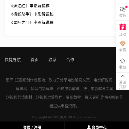
《满江红》电影解说稿
《极线杀手》电影解说稿
微信
《星际之门》电影解说稿
活动
会员
快捷导航
首页
联系
合作
sitemap
[!---page.sta
收藏
ts--]
集库-短视频创作者基地，致力于分享
电影解说文案
、
电影解说词
、
电影
返回
顶部
解说稿
，
抖音电影解说
、
西瓜电影解说
、
快手电影解说
文案
短视频剪辑素材，短视频运营教程、变现教程，每天更新,为短视频创作
者提供丰富资源。
Copyright © 2019 集库. All Rights Reserved
登录 / 注册
会员中心