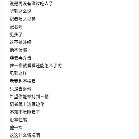
说是再没有碰过吃人了
听到这么说
记者嗤之以鼻
记者吗
见多了
这不扯淡吗
他不信邪
非要再乔谱
住一宿就看看还能怎么了呢
见到这样
老我也不拦着
只是告诉他
希望你能坚持到三精
记者晚上边写边化
不知不觉睡着了
没拿住笔
他一捡
这这什么情况啊