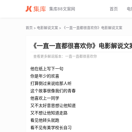
一直一直都很喜欢你电影解说文案_一直一直都很喜欢你电影解说词_一
集库88文案网
首页
电
首页
>
电影解说文案
> 《一直一直都很喜欢你》电影解说文案
《一直一直都很喜欢你》电影解说文
查看更多解说版本：
一直一直都很喜欢你
他在纸上写下一句
你是年少的欢喜
打算倒过来说给那人听
这个故事很像我们的青春
他喜欢上一同学
又不太好意思想让他知道
又不想让他知道走路
看见他转头就跑
看不见有美学校长自习