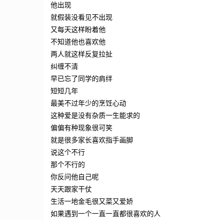
他出现
就假装没看见不出现
又每天这样盼着他
不知道他也喜欢他
两人就这样反复拉扯
纠缠不清
早已忘了同学的肩绊
短短几年
最美不过年少的烹饪心动
这种爱是没有杂质一生能求的
偏偏有种现象很可笑
就是很多家长喜欢指手画脚
说这个不行
那个不行的
你反问他自己呢
天天跟家干仗
生活一地金毛很又菜又爱娇
如果遇到一个一直一直都很喜欢的人