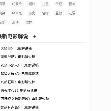
情感
纪录片
短片
儿童
传记
怪兽
搞笑
吸血鬼
历史
怪物
监狱
动漫
音乐
运动
歌舞
最新电影解说
+
《大怪兽》电影解说稿
《魔兽战场》电影解说稿
《老公不是人》电影解说稿
《超级大玩家》电影解说稿
《八爪狂鲨》电影解说稿
《怒火攻心2》电影解说稿
《西行纪之暗影魔城》电影解说稿
《智商有点高》电影解说稿