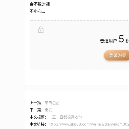
会不敢对视
不小心...
5
普通用户
积
登录购买
上一篇：
拳击芭蕾
下一篇：
出去
本文标题：
一直一直都很喜欢你
本文链接：
http://www.jiku88.com/wenan/dianying/100