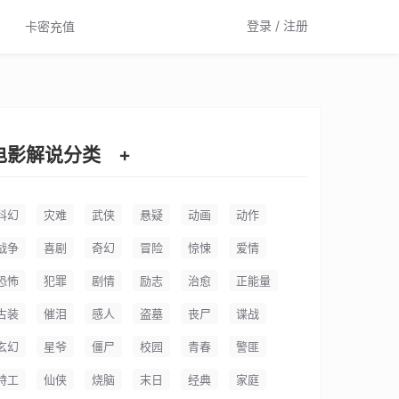
登录 / 注册
卡密充值
电影解说分类
+
科幻
灾难
武侠
悬疑
动画
动作
战争
喜剧
奇幻
冒险
惊悚
爱情
恐怖
犯罪
剧情
励志
治愈
正能量
古装
催泪
感人
盗墓
丧尸
谍战
玄幻
星爷
僵尸
校园
青春
警匪
特工
仙侠
烧脑
末日
经典
家庭