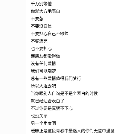
千万别等他
你就大方地表白
不要怂
不要没自信
不要担心自己不够帅
不够漂亮
也不要担心
连朋友都没得做
没有任何爱情
我们可以嘲梦
总有一些爱情值得我们梦行
所以大胆去吧
当你跟别人自询是不是个表白的时候
就已经适合表白了
不过你要是真狠不下心
也没关系
另一个角度啊
暧昧正是这段青春中最迷人的你们无意中遇见