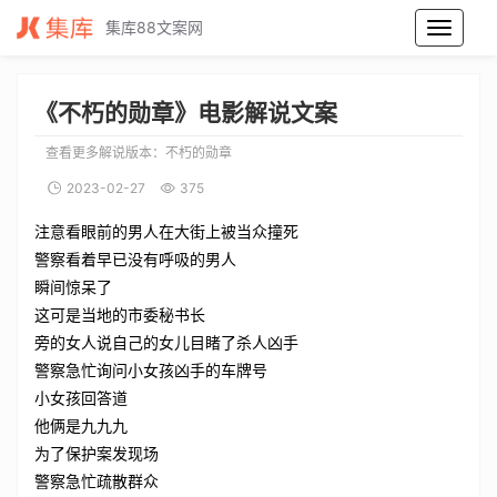
集库88文案网
不朽的勋章电影解说文案_不朽的勋章电影解说词_不朽的勋章电影解说稿
《不朽的勋章》电影解说文案
查看更多解说版本：
不朽的勋章
2023-02-27
375
注意看眼前的男人在大街上被当众撞死
警察看着早已没有呼吸的男人
瞬间惊呆了
这可是当地的市委秘书长
旁的女人说自己的女儿目睹了杀人凶手
警察急忙询问小女孩凶手的车牌号
小女孩回答道
他俩是九九九
为了保护案发现场
警察急忙疏散群众