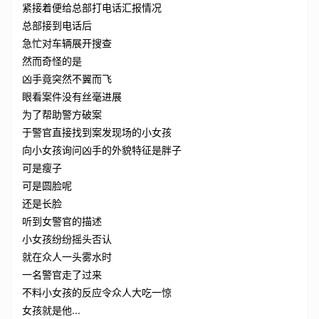
紧接着便给总部打电话汇报情况
总部接到电话后
急忙对车辆展开搜查
然而奇怪的是
凶手竟突然不翼而飞
眼看案件没有丝毫进展
为了帮助警方破案
于警官直接找到案发现场的小女孩
向小女孩询问凶手的外貌特征是胖子
可是瘦子
可是圆脸呢
还是长脸
听到女警官的描述
小女孩纷纷摇头否认
就在众人一头雾水时
一名警官走了过来
不料小女孩的反应令众人大吃一惊
女孩就是他...