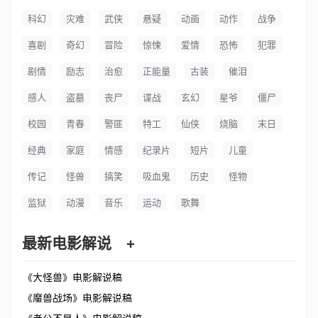
科幻
灾难
武侠
悬疑
动画
动作
战争
喜剧
奇幻
冒险
惊悚
爱情
恐怖
犯罪
剧情
励志
治愈
正能量
古装
催泪
感人
盗墓
丧尸
谍战
玄幻
星爷
僵尸
校园
青春
警匪
特工
仙侠
烧脑
末日
经典
家庭
情感
纪录片
短片
儿童
传记
怪兽
搞笑
吸血鬼
历史
怪物
监狱
动漫
音乐
运动
歌舞
最新电影解说
+
《大怪兽》电影解说稿
《魔兽战场》电影解说稿