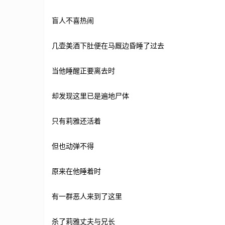
盲人不喜热闹
几壶美酒下肚便在马厩边昏睡了过去
当他睡醒正要离去时
却发现这里已是遍地尸体
只有莉雅还活着
但也动弹不得
原来在他睡着时
有一群恶人来到了这里
杀了莉雅丈夫与兄长