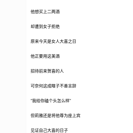
他想买上二两酒
却遭到女子拒绝
原来今天是女人大喜之日
他正要用这美酒
招待前来贺喜的人
可奈何这成瞎子不善言辞
“我给你磕个头怎么样”
但莉雅还是将他尊为座上宾
见证自己大喜的日子