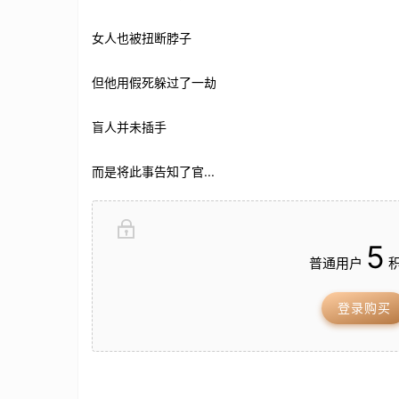
女人也被扭断脖子
但他用假死躲过了一劫
盲人并未插手
而是将此事告知了官...
5
普通用户
积
登录购买