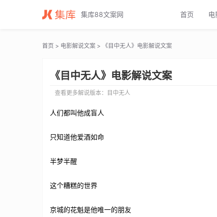
目中无人电影解说文案_目中无人电影解说词_目中无人电影解说稿
集库88文案网
首页
电
首页
>
电影解说文案
> 《目中无人》电影解说文案
《目中无人》电影解说文案
查看更多解说版本：
目中无人
人们都叫他成盲人
只知道他爱酒如命
半梦半醒
这个糟糕的世界
京城的花魁是他唯一的朋友