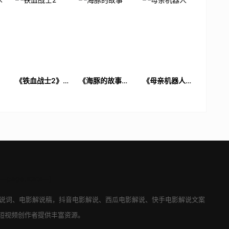
文案
厌
《铁血战士2》电
《海豚的故事》
《母亲机器人》
解
影解说文案
电影解说文案
电影解说文案
---page.stats--]
说词
、
电影解说稿
，
抖音电影解说
、
西瓜电影解说
、
快手电影解说
文案
短视频创作者提供丰富资源。