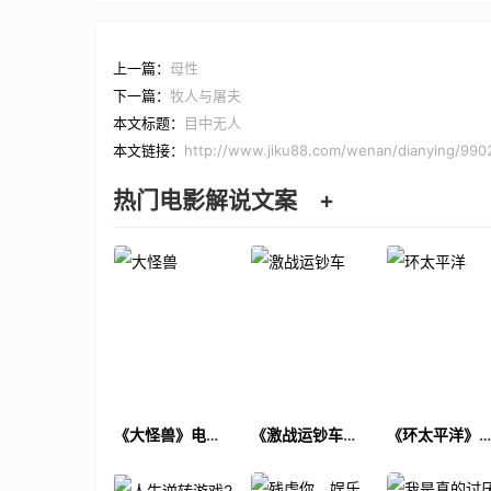
上一篇：
母性
下一篇：
牧人与屠夫
本文标题：
目中无人
本文链接：
http://www.jiku88.com/wenan/dianying/990
热门电影解说文案
+
《大怪兽》电影
《激战运钞车》
《环太平洋》
解说文案
电影解说文案
影解说文案