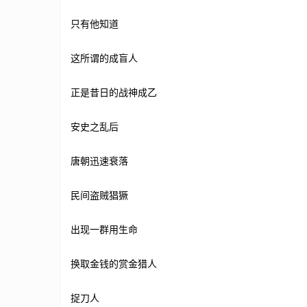
只有他知道
这所谓的成盲人
正是昔日的战神成乙
安史之乱后
唐朝迅速衰落
民间盗贼猖獗
出现一群用生命
换取金钱的赏金猎人
捉刀人