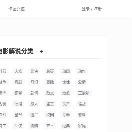
登录 / 注册
卡密充值
电影解说分类
+
科幻
灾难
武侠
悬疑
动画
动作
战争
喜剧
奇幻
冒险
惊悚
爱情
恐怖
犯罪
剧情
励志
治愈
正能量
古装
催泪
感人
盗墓
丧尸
谍战
玄幻
星爷
僵尸
校园
青春
警匪
特工
仙侠
烧脑
末日
经典
家庭