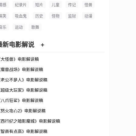
情感
纪录片
短片
儿童
传记
怪兽
搞笑
吸血鬼
历史
怪物
监狱
动漫
音乐
运动
歌舞
最新电影解说
+
《大怪兽》电影解说稿
《魔兽战场》电影解说稿
《老公不是人》电影解说稿
《超级大玩家》电影解说稿
《八爪狂鲨》电影解说稿
《怒火攻心2》电影解说稿
《西行纪之暗影魔城》电影解说稿
《智商有点高》电影解说稿