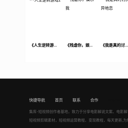
《人生逆转游戏
《残虐你，娱乐
《我是真的讨
2》电影解说文案
我》电影解说文
异地恋》电影
案
说文案
快捷导航
首页
联系
合作
sitemap
[!
集库-短视频创作者基地，致力于分享
电影解说文案
、
电影解
短视频剪辑素材，短视频运营教程、变现教程，每天更新,为