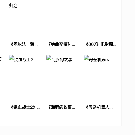
电
《阿尔法：狼伴
《绝命交错》电
《007》电影解
归途》电影解说
影解说文案
说文案
文案
厌
《铁血战士2》电
《海豚的故事》
《母亲机器人》
解
影解说文案
电影解说文案
电影解说文案