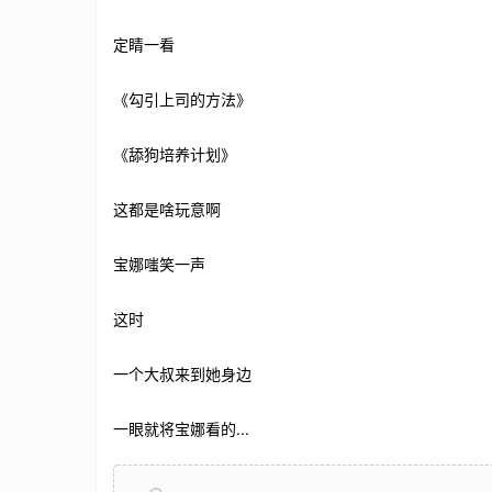
定睛一看
《勾引上司的方法》
《舔狗培养计划》
这都是啥玩意啊
宝娜嗤笑一声
这时
一个大叔来到她身边
一眼就将宝娜看的...