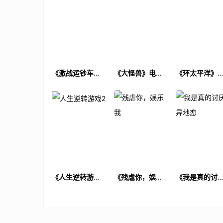
《激战运钞车》
《大怪兽》电影
《环太平洋》
电影解说文案
解说文案
影解说文案
《人生逆转游戏
《残虐你，娱乐
《我是真的讨
2》电影解说文案
我》电影解说文
异地恋》电影
案
说文案