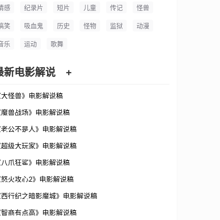
情感
纪录片
短片
儿童
传记
怪兽
搞笑
吸血鬼
历史
怪物
监狱
动漫
音乐
运动
歌舞
最新电影解说
+
《大怪兽》电影解说稿
《魔兽战场》电影解说稿
《老公不是人》电影解说稿
《超级大玩家》电影解说稿
《八爪狂鲨》电影解说稿
《怒火攻心2》电影解说稿
《西行纪之暗影魔城》电影解说稿
《智商有点高》电影解说稿