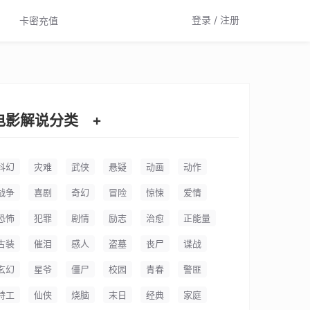
登录 / 注册
卡密充值
电影解说分类
+
科幻
灾难
武侠
悬疑
动画
动作
战争
喜剧
奇幻
冒险
惊悚
爱情
恐怖
犯罪
剧情
励志
治愈
正能量
古装
催泪
感人
盗墓
丧尸
谍战
玄幻
星爷
僵尸
校园
青春
警匪
特工
仙侠
烧脑
末日
经典
家庭