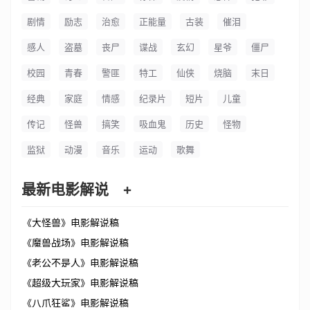
剧情
励志
治愈
正能量
古装
催泪
感人
盗墓
丧尸
谍战
玄幻
星爷
僵尸
校园
青春
警匪
特工
仙侠
烧脑
末日
经典
家庭
情感
纪录片
短片
儿童
传记
怪兽
搞笑
吸血鬼
历史
怪物
监狱
动漫
音乐
运动
歌舞
最新电影解说
+
《大怪兽》电影解说稿
《魔兽战场》电影解说稿
《老公不是人》电影解说稿
《超级大玩家》电影解说稿
《八爪狂鲨》电影解说稿