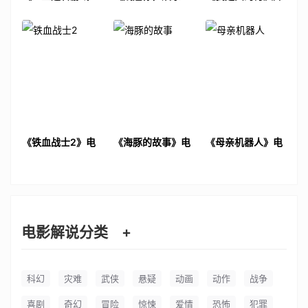
2》电影解说文案
我》电影解说文案
地恋》电影解说文
案
《铁血战士2》电
《海豚的故事》电
《母亲机器人》电
影解说文案
影解说文案
影解说文案
电影解说分类
+
科幻
灾难
武侠
悬疑
动画
动作
战争
喜剧
奇幻
冒险
惊悚
爱情
恐怖
犯罪