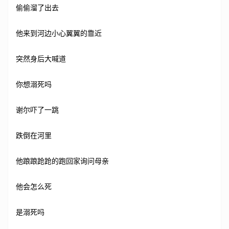
偷偷溜了出去
他来到河边小心翼翼的靠近
突然身后大喊道
你想溺死吗
谢尔吓了一跳
跌倒在河里
他踉踉跄跄的跑回家询问母亲
他会怎么死
是溺死吗