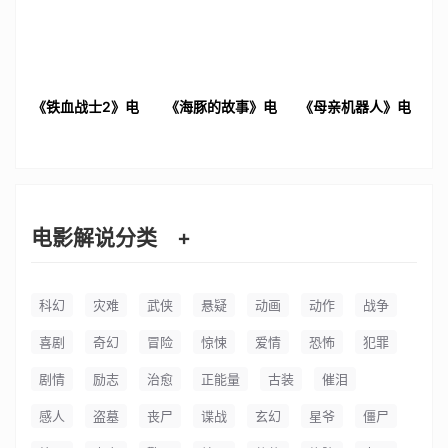
《铁血战士2》电
《海豚的故事》电
《母亲机器人》电
影解说文案
影解说文案
影解说文案
电影解说分类
+
科幻
灾难
武侠
悬疑
动画
动作
战争
喜剧
奇幻
冒险
惊悚
爱情
恐怖
犯罪
剧情
励志
治愈
正能量
古装
催泪
感人
盗墓
丧尸
谍战
玄幻
星爷
僵尸