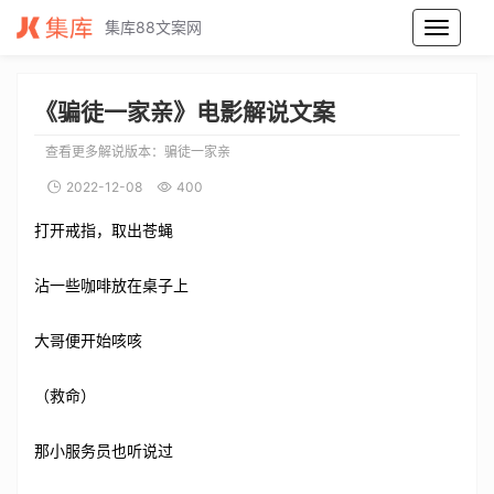
集库88文案网
骗徒一家亲电影解说文案_骗徒一家亲电影解说词_骗徒一家亲电影解说稿
《骗徒一家亲》电影解说文案
查看更多解说版本：
骗徒一家亲
2022-12-08
400
打开戒指，取出苍蝇
沾一些咖啡放在桌子上
大哥便开始咳咳
（救命）
那小服务员也听说过