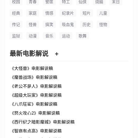
校园
青春
警匪
特工
仙侠
烧脑
末日
经典
家庭
情感
纪录片
短片
儿童
传记
怪兽
搞笑
吸血鬼
历史
怪物
监狱
动漫
音乐
运动
歌舞
最新电影解说
+
《大怪兽》电影解说稿
《魔兽战场》电影解说稿
《老公不是人》电影解说稿
《超级大玩家》电影解说稿
《八爪狂鲨》电影解说稿
《怒火攻心2》电影解说稿
《西行纪之暗影魔城》电影解说稿
《智商有点高》电影解说稿