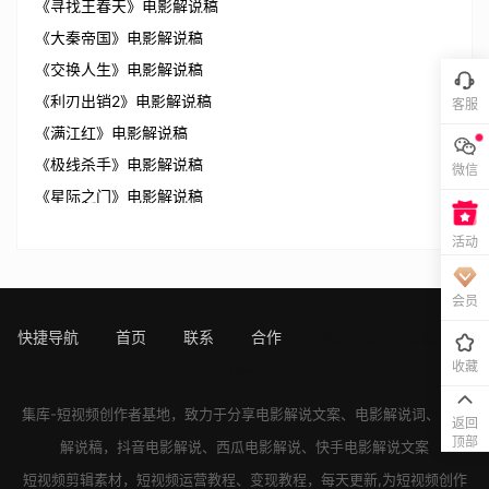
《寻找王春天》电影解说稿
《大秦帝国》电影解说稿
《交换人生》电影解说稿
《利刃出销2》电影解说稿
客服
《满江红》电影解说稿
《极线杀手》电影解说稿
微信
《星际之门》电影解说稿
活动
会员
快捷导航
首页
联系
合作
sitemap
[!---page.sta
收藏
ts--]
集库-短视频创作者基地，致力于分享
电影解说文案
、
电影解说词
、
电影
返回
顶部
解说稿
，
抖音电影解说
、
西瓜电影解说
、
快手电影解说
文案
短视频剪辑素材，短视频运营教程、变现教程，每天更新,为短视频创作