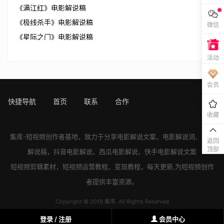
《满江红》电影解说稿
《极线杀手》电影解说稿
微信
《星际之门》电影解说稿
活动
会员
快捷导航
首页
联系
合作
sitemap
[!---page.sta
收藏
ts--]
集库-短视频创作者基地，致力于分享
电影解说文案
、
电影解说词
、
电影
返回
顶部
解说稿
，
抖音电影解说
、
西瓜电影解说
、
快手电影解说
文案
短视频剪辑素材，短视频运营教程、变现教程，每天更新,为短视频创作
者提供丰富资源。
Copyright © 2019 集库. All Rights Reserved
登录 / 注册
会员中心