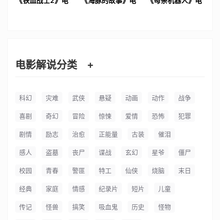
《铁血战士2》电
《海豚的故事》电
《母亲机器人》电
影解说文案
影解说文案
影解说文案
电影解说分类
+
科幻
灾难
武侠
悬疑
动画
动作
战争
喜剧
奇幻
冒险
惊悚
爱情
恐怖
犯罪
剧情
励志
治愈
正能量
古装
催泪
感人
盗墓
丧尸
谍战
玄幻
星爷
僵尸
校园
青春
警匪
特工
仙侠
烧脑
末日
经典
家庭
情感
纪录片
短片
儿童
传记
怪兽
搞笑
吸血鬼
历史
怪物