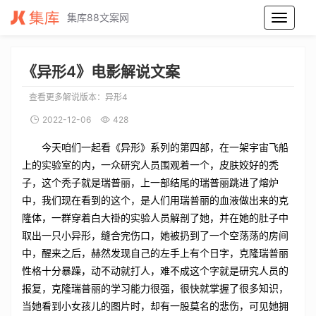
集库88文案网
异形4电影解说文案_异形4电影解说词_异形4电影解说稿
《异形4》电影解说文案
查看更多解说版本：
异形4
2022-12-06
428
今天咱们一起看《异形》系列的第四部，在一架宇宙飞船
上的实验室的内，一众研究人员围观着一个，皮肤姣好的秃
子，这个秃子就是瑞普丽，上一部结尾的瑞普丽跳进了熔炉
中，我们现在看到的这个，是人们用瑞普丽的血液做出来的克
隆体，一群穿着白大褂的实验人员解剖了她，并在她的肚子中
取出一只小异形，缝合完伤口，她被扔到了一个空荡荡的房间
中，醒来之后，赫然发现自己的左手上有个日字，克隆瑞普丽
性格十分暴躁，动不动就打人，难不成这个字就是研究人员的
报复，克隆瑞普丽的学习能力很强，很快就掌握了很多知识，
当她看到小女孩儿的图片时，却有一股莫名的悲伤，可见她拥