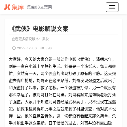
集库88文案网
武侠电影解说文案_武侠电影解说词_武侠电影解说稿
《武侠》电影解说文案
查看更多解说版本：
武侠
2022-12-06
398
大家好，今天给大家介绍一部动作电影《武侠》，清朝末年，
刘哥一家在小镇上平静的生活。刘哥是一个造纸人，每天都很
忙。突然有一天，两个强盗的出现打破了原有的平静。这天强
盗去肉店抢劫，刘哥正在这里贴纸，刘哥发现强盗之后就出手
和强盗打了起来，救了老板。一个强盗被打晕，另一个就没有
那么幸运了，被刘哥打死在河里。刘哥看起来是帮助老板打死
了强盗，大家并不知道刘哥曾经是武林高手，只不过现在是逃
犯。侦探眼镜哥得知此事之后就来到了村里调查，他对武术也
懂一些，他的直觉告诉他，这一切都没有看起来那么简单，杀
手才能出手这么果断。日子慢慢的过去，刘哥并没有露出破