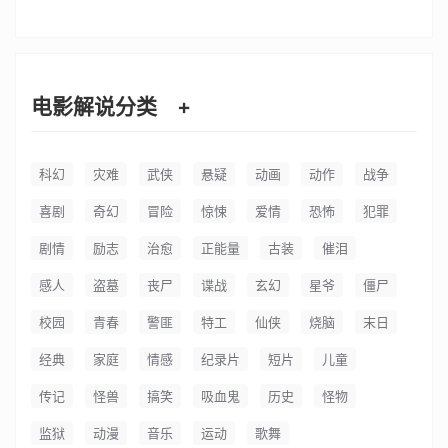
影解说文案
影解说文案
影解说文案
电影解说分类
+
科幻
灾难
武侠
悬疑
动画
动作
战争
喜剧
奇幻
冒险
惊悚
爱情
恐怖
犯罪
剧情
励志
治愈
正能量
古装
催泪
感人
盗墓
丧尸
谍战
玄幻
星爷
僵尸
校园
青春
警匪
特工
仙侠
烧脑
末日
经典
家庭
情感
纪录片
短片
儿童
传记
怪兽
搞笑
吸血鬼
历史
怪物
监狱
动漫
音乐
运动
歌舞