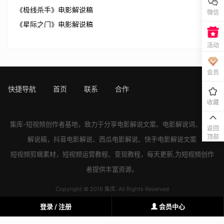
《极线杀手》电影解说稿
微信
《星际之门》电影解说稿
活动
会员
快捷导航
首页
联系
合作
sitemap
[!---page.sta
收藏
ts--]
集库-短视频创作者基地，致力于分享
电影解说文案
、
电影解说词
、
电影
返回
顶部
解说稿
，
抖音电影解说
、
西瓜电影解说
、
快手电影解说
文案
短视频剪辑素材，短视频运营教程、变现教程，每天更新,为短视频创作
者提供丰富资源。
Copyright © 2019 集库. All Rights Reserved
登录 / 注册
会员中心