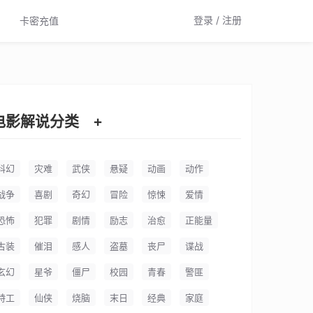
登录 / 注册
卡密充值
电影解说分类
+
科幻
灾难
武侠
悬疑
动画
动作
战争
喜剧
奇幻
冒险
惊悚
爱情
恐怖
犯罪
剧情
励志
治愈
正能量
古装
催泪
感人
盗墓
丧尸
谍战
玄幻
星爷
僵尸
校园
青春
警匪
特工
仙侠
烧脑
末日
经典
家庭