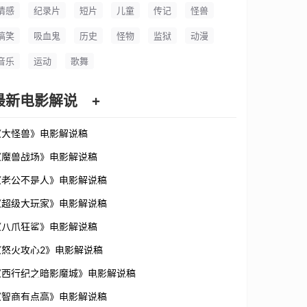
情感
纪录片
短片
儿童
传记
怪兽
搞笑
吸血鬼
历史
怪物
监狱
动漫
音乐
运动
歌舞
最新电影解说
+
《大怪兽》电影解说稿
《魔兽战场》电影解说稿
《老公不是人》电影解说稿
《超级大玩家》电影解说稿
《八爪狂鲨》电影解说稿
《怒火攻心2》电影解说稿
《西行纪之暗影魔城》电影解说稿
《智商有点高》电影解说稿