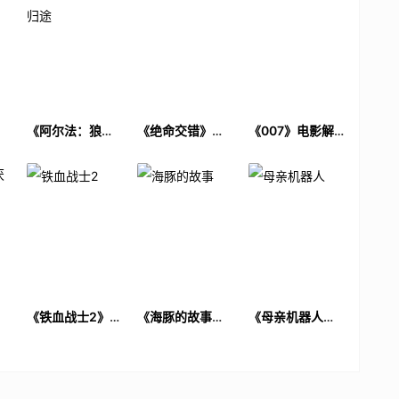
电
《阿尔法：狼伴
《绝命交错》电
《007》电影解
归途》电影解说
影解说文案
说文案
文案
厌
《铁血战士2》电
《海豚的故事》
《母亲机器人》
解
影解说文案
电影解说文案
电影解说文案