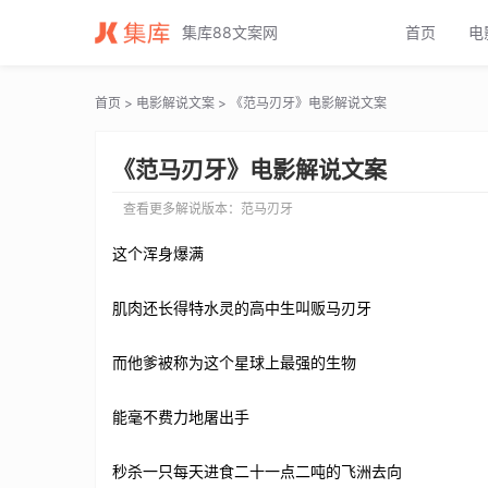
范马刃牙电影解说文案_范马刃牙电影解说词_范马刃牙电影解说稿
集库88文案网
首页
电
首页
>
电影解说文案
> 《范马刃牙》电影解说文案
《范马刃牙》电影解说文案
查看更多解说版本：
范马刃牙
这个浑身爆满
肌肉还长得特水灵的高中生叫贩马刃牙
而他爹被称为这个星球上最强的生物
能毫不费力地屠出手
秒杀一只每天进食二十一点二吨的飞洲去向