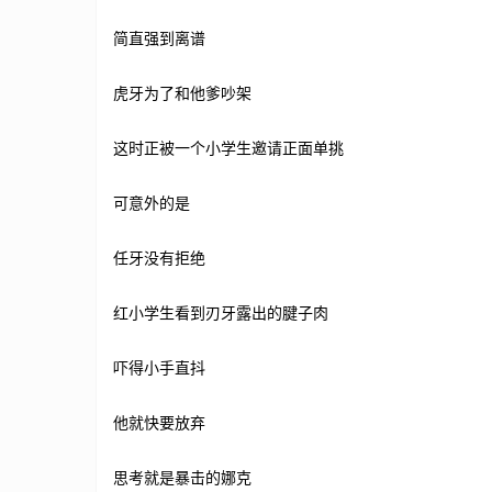
简直强到离谱
虎牙为了和他爹吵架
这时正被一个小学生邀请正面单挑
可意外的是
任牙没有拒绝
红小学生看到刃牙露出的腱子肉
吓得小手直抖
他就快要放弃
思考就是暴击的娜克