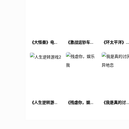
《大怪兽》电影
《激战运钞车》
《环太平洋》
解说文案
电影解说文案
影解说文案
《人生逆转游戏
《残虐你，娱乐
《我是真的讨
2》电影解说文案
我》电影解说文
异地恋》电影
案
说文案