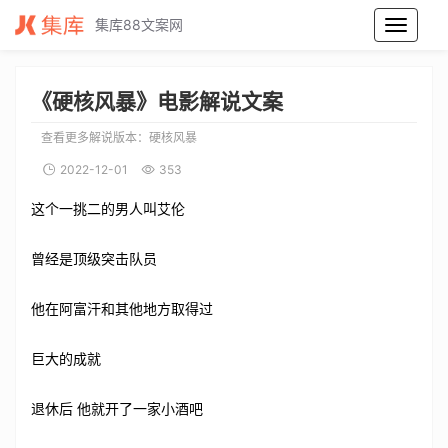
集库88文案网
硬核风暴电影解说文案_硬核风暴电影解说词_硬核风暴电影解说稿
《硬核风暴》电影解说文案
查看更多解说版本：
硬核风暴
2022-12-01
353
这个一挑二的男人叫艾伦
曾经是顶级突击队员
他在阿富汗和其他地方取得过
巨大的成就
退休后 他就开了一家小酒吧