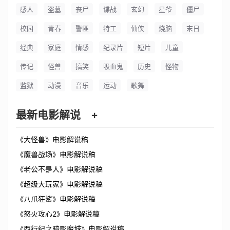
感人
盗墓
丧尸
谍战
玄幻
星爷
僵尸
校园
青春
警匪
特工
仙侠
烧脑
末日
经典
家庭
情感
纪录片
短片
儿童
传记
怪兽
搞笑
吸血鬼
历史
怪物
监狱
动漫
音乐
运动
歌舞
最新电影解说
+
《大怪兽》电影解说稿
《魔兽战场》电影解说稿
《老公不是人》电影解说稿
《超级大玩家》电影解说稿
《八爪狂鲨》电影解说稿
《怒火攻心2》电影解说稿
《西行纪之暗影魔城》电影解说稿