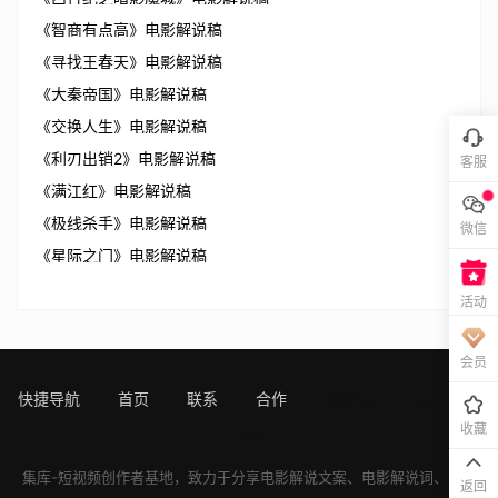
《智商有点高》电影解说稿
《寻找王春天》电影解说稿
《大秦帝国》电影解说稿
《交换人生》电影解说稿
《利刃出销2》电影解说稿
客服
《满江红》电影解说稿
《极线杀手》电影解说稿
微信
《星际之门》电影解说稿
活动
会员
快捷导航
首页
联系
合作
sitemap
[!---page.sta
收藏
ts--]
集库-短视频创作者基地，致力于分享
电影解说文案
、
电影解说词
、
电影
返回