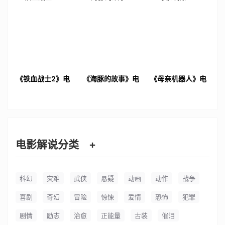
《铁血战士2》电
《海豚的故事》电
《母亲机器人》电
影解说文案
影解说文案
影解说文案
电影解说分类
+
科幻
灾难
武侠
悬疑
动画
动作
战争
喜剧
奇幻
冒险
惊悚
爱情
恐怖
犯罪
剧情
励志
治愈
正能量
古装
催泪