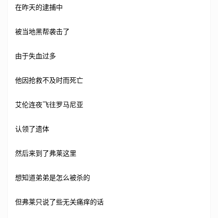
在昨天的逮捕中
被当地黑帮袭击了
由于失血过多
他因抢救不及时而死亡
艾伦连夜飞往罗马尼亚
认领了遗体
然后来到了弗莱这里
想知道弟弟是怎么被杀的
但弗莱只说了些无关痛痒的话