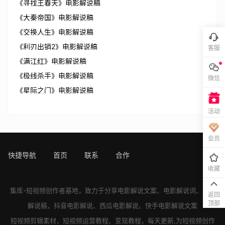
《寻找王春天》电影解说稿
《大秦帝国》电影解说稿
《交换人生》电影解说稿
《利刃出销2》电影解说稿
客服
《满江红》电影解说稿
《极线杀手》电影解说稿
微信
《星际之门》电影解说稿
活动
会员
快捷导航
首页
联系
合作
sitemap
[!---page.sta
收藏
ts--]
集库-短视频创作者基地，致力于分享
电影解说文案
、
电影解说词
、
电影
返回
顶部
解说稿
，
抖音电影解说
、
西瓜电影解说
、
快手电影解说
文案
短视频剪辑素材，短视频运营教程、变现教程，每天更新,为短视频创作