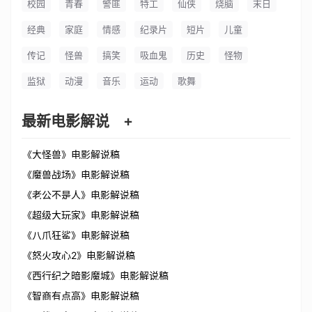
校园
青春
警匪
特工
仙侠
烧脑
末日
经典
家庭
情感
纪录片
短片
儿童
传记
怪兽
搞笑
吸血鬼
历史
怪物
监狱
动漫
音乐
运动
歌舞
最新电影解说
+
《大怪兽》电影解说稿
《魔兽战场》电影解说稿
《老公不是人》电影解说稿
《超级大玩家》电影解说稿
《八爪狂鲨》电影解说稿
《怒火攻心2》电影解说稿
《西行纪之暗影魔城》电影解说稿
《智商有点高》电影解说稿