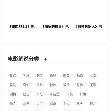
《铁血战士2》电
《海豚的故事》电
《母亲机器人》电
影解说文案
影解说文案
影解说文案
电影解说分类
+
科幻
灾难
武侠
悬疑
动画
动作
战争
喜剧
奇幻
冒险
惊悚
爱情
恐怖
犯罪
剧情
励志
治愈
正能量
古装
催泪
感人
盗墓
丧尸
谍战
玄幻
星爷
僵尸