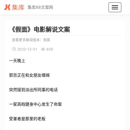
集库88文案网
假面电影解说文案_假面电影解说词_假面电影解说稿
《假面》电影解说文案
查看更多解说版本：
假面
2022-12-01
409
一天晚上
郭京正在和女朋友缠绵
突然接到派出所同事的电话
一家高档健身中心发生了命案
受害者是那里的老板