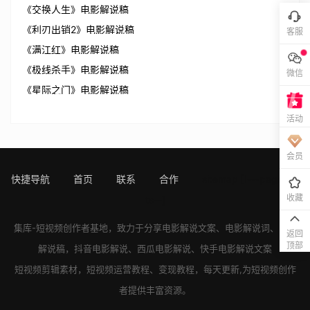
《交换人生》电影解说稿
《利刃出销2》电影解说稿
客服
《满江红》电影解说稿
《极线杀手》电影解说稿
微信
《星际之门》电影解说稿
活动
会员
快捷导航
首页
联系
合作
sitemap
[!---page.sta
收藏
ts--]
集库-短视频创作者基地，致力于分享
电影解说文案
、
电影解说词
、
电影
返回
顶部
解说稿
，
抖音电影解说
、
西瓜电影解说
、
快手电影解说
文案
短视频剪辑素材，短视频运营教程、变现教程，每天更新,为短视频创作
者提供丰富资源。