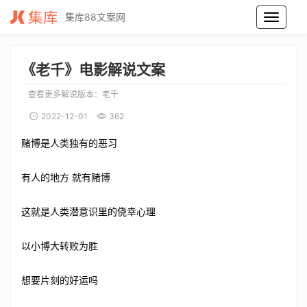
集库88文案网
老千电影解说文案_老千电影解说词_老千电影解说稿
《老千》电影解说文案
查看更多解说版本：
老千
2022-12-01
362
赌博是人类独有的恶习
有人的地方 就有赌博
这就是人类潜意识里的侥幸心理
以小博大转败为胜
想要片刻的好运吗