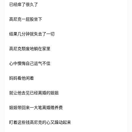
已经痒了很久了
高尼克一屁股坐下
结果几分钟就失去了一切
高尼克颓废地躺在家里
心中懊悔自己运气不佳
妈妈看他闲着
就让他去见已经离婚的姐姐
姐姐带回来一大笔离婚赡养费
盯着这些钱高尼克的心又躁动起来