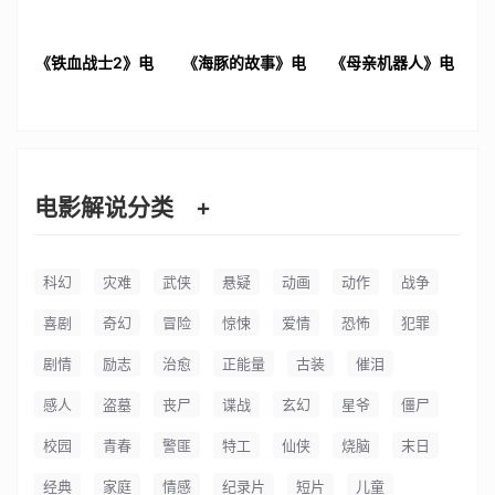
《铁血战士2》电
《海豚的故事》电
《母亲机器人》电
影解说文案
影解说文案
影解说文案
电影解说分类
+
科幻
灾难
武侠
悬疑
动画
动作
战争
喜剧
奇幻
冒险
惊悚
爱情
恐怖
犯罪
剧情
励志
治愈
正能量
古装
催泪
感人
盗墓
丧尸
谍战
玄幻
星爷
僵尸
校园
青春
警匪
特工
仙侠
烧脑
末日
经典
家庭
情感
纪录片
短片
儿童