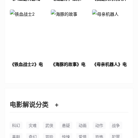
2》电影解说文案
我》电影解说文案
地恋》电影解说文
案
《铁血战士2》电
《海豚的故事》电
《母亲机器人》电
影解说文案
影解说文案
影解说文案
电影解说分类
+
科幻
灾难
武侠
悬疑
动画
动作
战争
喜剧
奇幻
冒险
惊悚
爱情
恐怖
犯罪