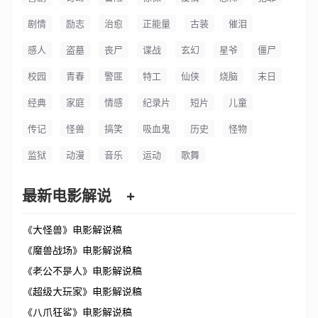
剧情
励志
治愈
正能量
古装
催泪
感人
盗墓
丧尸
谍战
玄幻
星爷
僵尸
校园
青春
警匪
特工
仙侠
烧脑
末日
经典
家庭
情感
纪录片
短片
儿童
传记
怪兽
搞笑
吸血鬼
历史
怪物
监狱
动漫
音乐
运动
歌舞
最新电影解说
+
《大怪兽》电影解说稿
《魔兽战场》电影解说稿
《老公不是人》电影解说稿
《超级大玩家》电影解说稿
《八爪狂鲨》电影解说稿