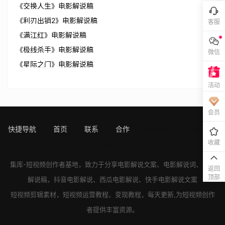
《交换人生》电影解说稿
《利刃出销2》电影解说稿
客服
《满江红》电影解说稿
《极线杀手》电影解说稿
微信
《星际之门》电影解说稿
活动
会员
快捷导航
首页
联系
合作
sitemap
[!---page.sta
收藏
ts--]
集库-短视频创作者基地，致力于分享
电影解说文案
、
电影解说词
、
电影
返回
顶部
解说稿
，
抖音电影解说
、
西瓜电影解说
、
快手电影解说
文案
短视频剪辑素材，短视频运营教程、变现教程，每天更新,为短视频创作
者提供丰富资源。