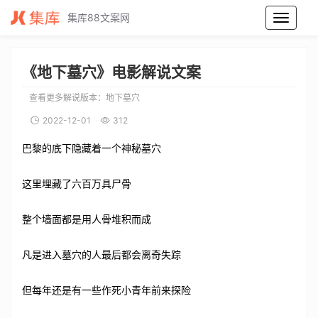
集库88文案网
地下墓穴电影解说文案_地下墓穴电影解说词_地下墓穴电影解说稿
《地下墓穴》电影解说文案
查看更多解说版本：
地下墓穴
2022-12-01
312
巴黎的底下隐藏着一个神秘墓穴
这里埋藏了六百万具尸骨
整个墙面都是用人骨堆积而成
凡是进入墓穴的人最后都会离奇失踪
但每年还是有一些作死小青年前来探险