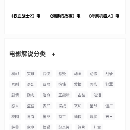
《铁血战士2》电
《海豚的故事》电
《母亲机器人》电
影解说文案
影解说文案
影解说文案
电影解说分类
+
科幻
灾难
武侠
悬疑
动画
动作
战争
喜剧
奇幻
冒险
惊悚
爱情
恐怖
犯罪
剧情
励志
治愈
正能量
古装
催泪
感人
盗墓
丧尸
谍战
玄幻
星爷
僵尸
校园
青春
警匪
特工
仙侠
烧脑
末日
经典
家庭
情感
纪录片
短片
儿童