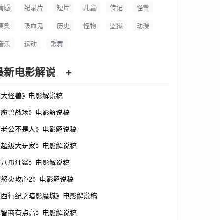
情感
纪录片
短片
儿童
传记
怪兽
搞笑
吸血鬼
历史
怪物
监狱
动漫
音乐
运动
歌舞
最新电影解说
+
《大怪兽》电影解说稿
《魔兽战场》电影解说稿
《老公不是人》电影解说稿
《超级大玩家》电影解说稿
《八爪狂鲨》电影解说稿
《怒火攻心2》电影解说稿
《西行纪之暗影魔城》电影解说稿
《智商有点高》电影解说稿