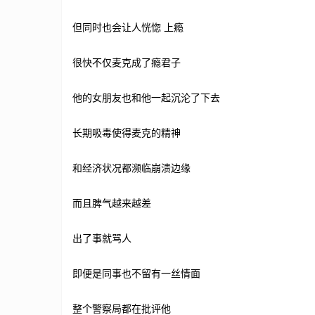
但同时也会让人恍惚 上瘾
很快不仅麦克成了瘾君子
他的女朋友也和他一起沉沦了下去
长期吸毒使得麦克的精神
和经济状况都濒临崩溃边缘
而且脾气越来越差
出了事就骂人
即便是同事也不留有一丝情面
整个警察局都在批评他