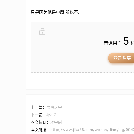
只是因为他是中尉 所以不...
5
普通用户
积
登录购买
上一篇：
黑暗之中
下一篇：
坏种2
本文标题：
坏中尉
本文链接：
http://www.jiku88.com/wenan/dianying/9943