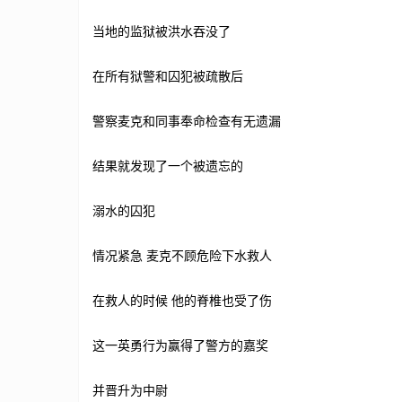
当地的监狱被洪水吞没了
在所有狱警和囚犯被疏散后
警察麦克和同事奉命检查有无遗漏
结果就发现了一个被遗忘的
溺水的囚犯
情况紧急 麦克不顾危险下水救人
在救人的时候 他的脊椎也受了伤
这一英勇行为赢得了警方的嘉奖
并晋升为中尉