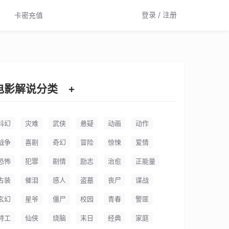
登录 / 注册
卡密充值
电影解说分类
+
科幻
灾难
武侠
悬疑
动画
动作
战争
喜剧
奇幻
冒险
惊悚
爱情
恐怖
犯罪
剧情
励志
治愈
正能量
古装
催泪
感人
盗墓
丧尸
谍战
玄幻
星爷
僵尸
校园
青春
警匪
特工
仙侠
烧脑
末日
经典
家庭