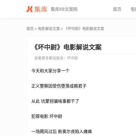
坏中尉电影解说文案_坏中尉电影解说词_坏中尉电影解说稿
集库88文案网
首页
电
首页
>
电影解说文案
> 《坏中尉》电影解说文案
《坏中尉》电影解说文案
查看更多解说版本：
坏中尉
今天和大家分享一个
正义警察因受伤堕落成瘾君子
从此 坑蒙拐骗啥事都干了
犯罪电影 坏中尉
一场飓风过后 新奥尔良陷入瘫痪