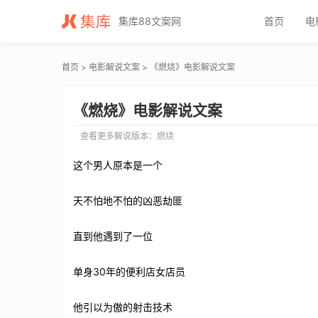
燃烧电影解说文案_燃烧电影解说词_燃烧电影解说稿
集库88文案网
首页
电
首页
>
电影解说文案
> 《燃烧》电影解说文案
《燃烧》电影解说文案
查看更多解说版本：
燃烧
这个男人原本是一个
天不怕地不怕的凶恶劫匪
直到他遇到了一位
单身30年的便利店女店员
他引以为傲的射击技术