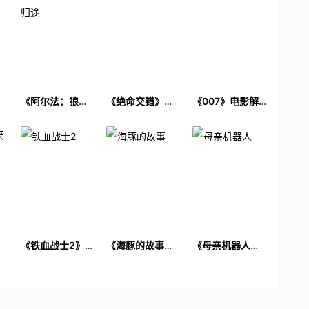
电
《阿尔法：狼伴
《绝命交错》电
《007》电影解
归途》电影解说
影解说文案
说文案
文案
厌
《铁血战士2》电
《海豚的故事》
《母亲机器人》
解
影解说文案
电影解说文案
电影解说文案