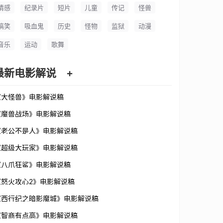
情感
纪录片
短片
儿童
传记
怪兽
搞笑
吸血鬼
历史
怪物
监狱
动漫
音乐
运动
歌舞
最新电影解说
+
《大怪兽》电影解说稿
《魔兽战场》电影解说稿
《老公不是人》电影解说稿
《超级大玩家》电影解说稿
《八爪狂鲨》电影解说稿
《怒火攻心2》电影解说稿
《西行纪之暗影魔城》电影解说稿
《智商有点高》电影解说稿