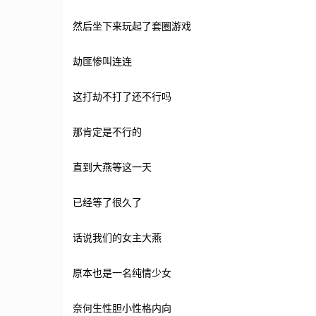
然后坐下来玩起了套圈游戏
劫匪惨叫连连
这打劫不打了还不行吗
那肯定是不行的
直到大燕等这一天
已经等了很久了
话说我们的女主大燕
原本也是一名纯情少女
奈何生性胆小性格内向