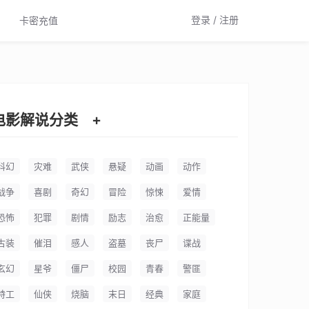
登录 / 注册
卡密充值
电影解说分类
+
科幻
灾难
武侠
悬疑
动画
动作
战争
喜剧
奇幻
冒险
惊悚
爱情
恐怖
犯罪
剧情
励志
治愈
正能量
古装
催泪
感人
盗墓
丧尸
谍战
玄幻
星爷
僵尸
校园
青春
警匪
特工
仙侠
烧脑
末日
经典
家庭