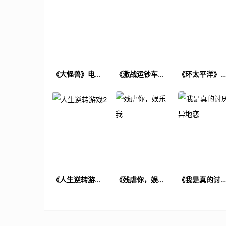
《大怪兽》电影
《激战运钞车》
《环太平洋》
解说文案
电影解说文案
影解说文案
《人生逆转游戏
《残虐你，娱乐
《我是真的讨
2》电影解说文案
我》电影解说文
异地恋》电影
案
说文案