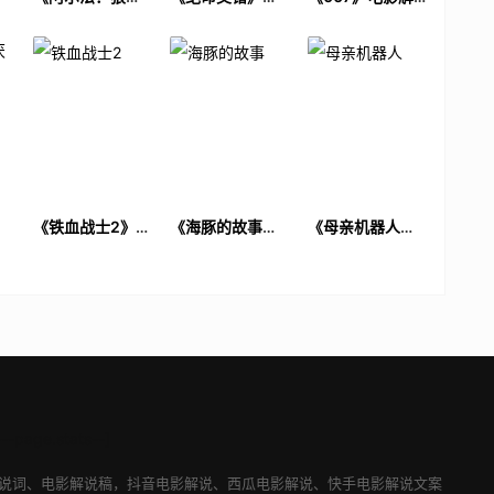
归途》电影解说
影解说文案
说文案
文案
厌
《铁血战士2》电
《海豚的故事》
《母亲机器人》
解
影解说文案
电影解说文案
电影解说文案
---page.stats--]
说词
、
电影解说稿
，
抖音电影解说
、
西瓜电影解说
、
快手电影解说
文案