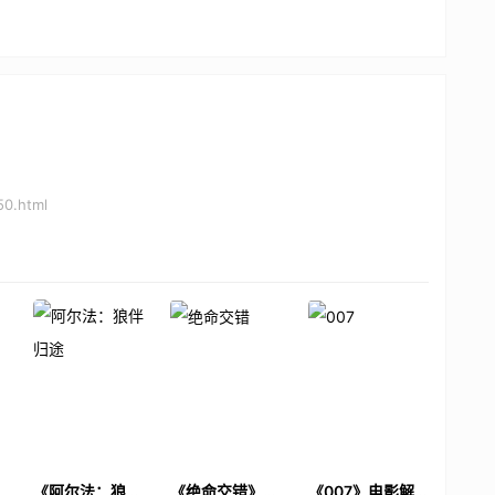
50.html
电
《阿尔法：狼伴
《绝命交错》电
《007》电影解