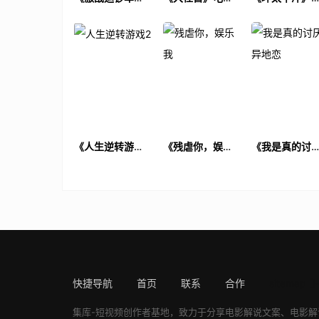
电影解说文案
解说文案
影解说文案
《人生逆转游戏
《残虐你，娱乐
《我是真的讨
2》电影解说文案
我》电影解说文
异地恋》电影
案
说文案
快捷导航
首页
联系
合作
sitemap
[!
集库-短视频创作者基地，致力于分享
电影解说文案
、
电影解