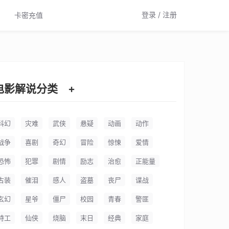
登录 / 注册
卡密充值
电影解说分类
+
科幻
灾难
武侠
悬疑
动画
动作
战争
喜剧
奇幻
冒险
惊悚
爱情
恐怖
犯罪
剧情
励志
治愈
正能量
古装
催泪
感人
盗墓
丧尸
谍战
玄幻
星爷
僵尸
校园
青春
警匪
特工
仙侠
烧脑
末日
经典
家庭