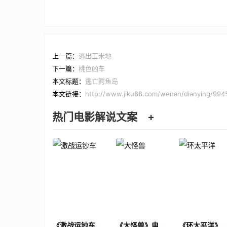
上一篇：
逃出玉米地
下一篇：
桃色凶车
本文标题：
逃亡鳄鱼岛
本文链接：
http://www.jiku88.com/wenan/dianying/994
热门电影解说文案
+
《激战运钞车》
《大怪兽》电影
《环太平洋》