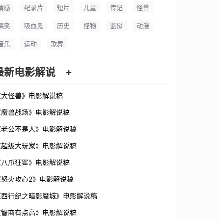
情感
纪录片
短片
儿童
传记
怪兽
搞笑
吸血鬼
历史
怪物
监狱
动漫
音乐
运动
歌舞
最新电影解说
+
《大怪兽》电影解说稿
《魔兽战场》电影解说稿
《老公不是人》电影解说稿
《超级大玩家》电影解说稿
《八爪狂鲨》电影解说稿
《怒火攻心2》电影解说稿
《西行纪之暗影魔城》电影解说稿
《智商有点高》电影解说稿