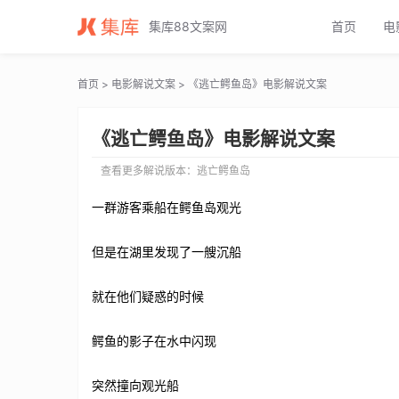
逃亡鳄鱼岛电影解说文案_逃亡鳄鱼岛电影解说词_逃亡鳄鱼岛电影解说稿
集库88文案网
首页
电
首页
>
电影解说文案
> 《逃亡鳄鱼岛》电影解说文案
《逃亡鳄鱼岛》电影解说文案
查看更多解说版本：
逃亡鳄鱼岛
一群游客乘船在鳄鱼岛观光
但是在湖里发现了一艘沉船
就在他们疑惑的时候
鳄鱼的影子在水中闪现
突然撞向观光船