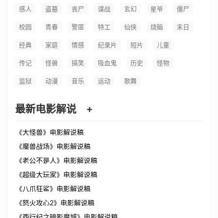
感人
盗墓
丧尸
谍战
玄幻
星爷
僵尸
校园
青春
警匪
特工
仙侠
烧脑
末日
经典
家庭
情感
纪录片
短片
儿童
传记
怪兽
搞笑
吸血鬼
历史
怪物
监狱
动漫
音乐
运动
歌舞
最新电影解说
+
《大怪兽》电影解说稿
《魔兽战场》电影解说稿
《老公不是人》电影解说稿
《超级大玩家》电影解说稿
《八爪狂鲨》电影解说稿
《怒火攻心2》电影解说稿
《西行纪之暗影魔城》电影解说稿