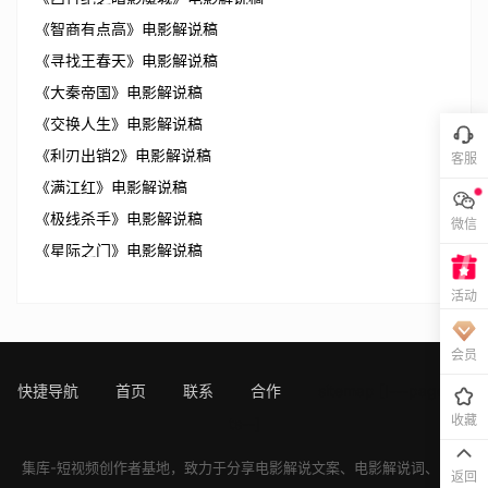
《智商有点高》电影解说稿
《寻找王春天》电影解说稿
《大秦帝国》电影解说稿
《交换人生》电影解说稿
《利刃出销2》电影解说稿
客服
《满江红》电影解说稿
《极线杀手》电影解说稿
微信
《星际之门》电影解说稿
活动
会员
快捷导航
首页
联系
合作
sitemap
[!---page.sta
收藏
ts--]
集库-短视频创作者基地，致力于分享
电影解说文案
、
电影解说词
、
电影
返回