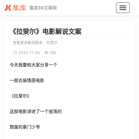
集库88文案网
拉斐尔电影解说文案_拉斐尔电影解说词_拉斐尔电影解说稿
《拉斐尔》电影解说文案
查看更多解说版本：
拉斐尔
2022-11-30
290
今天我要和大家分享一个
一部古装情感电影
《拉斐尔》
这部电影讲述了一个放荡的
颓废的豪门少爷