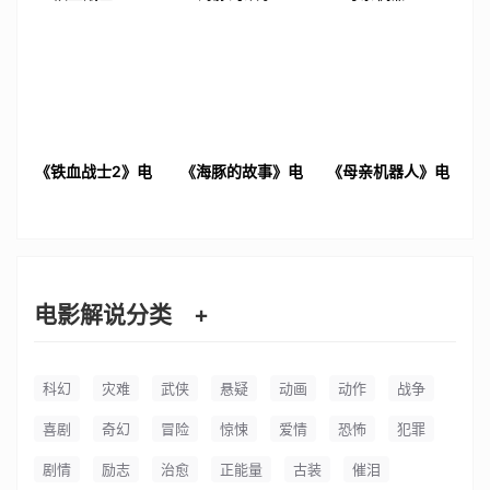
《铁血战士2》电
《海豚的故事》电
《母亲机器人》电
影解说文案
影解说文案
影解说文案
电影解说分类
+
科幻
灾难
武侠
悬疑
动画
动作
战争
喜剧
奇幻
冒险
惊悚
爱情
恐怖
犯罪
剧情
励志
治愈
正能量
古装
催泪