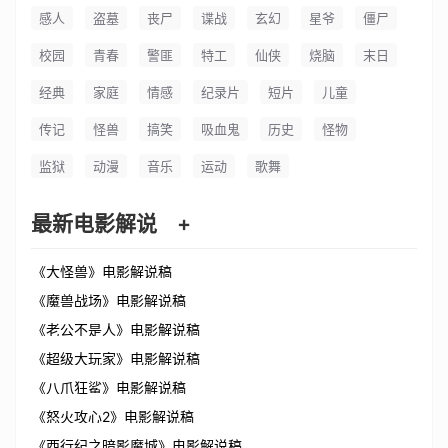
感人
盗墓
丧尸
谍战
玄幻
星爷
僵尸
校园
青春
警匪
特工
仙侠
烧脑
末日
经典
家庭
情感
纪录片
短片
儿童
传记
怪兽
搞笑
吸血鬼
历史
怪物
监狱
动漫
音乐
运动
歌舞
最新电影解说
+
《大怪兽》电影解说稿
《魔兽战场》电影解说稿
《老公不是人》电影解说稿
《超级大玩家》电影解说稿
《八爪狂鲨》电影解说稿
《怒火攻心2》电影解说稿
《西行纪之暗影魔城》电影解说稿