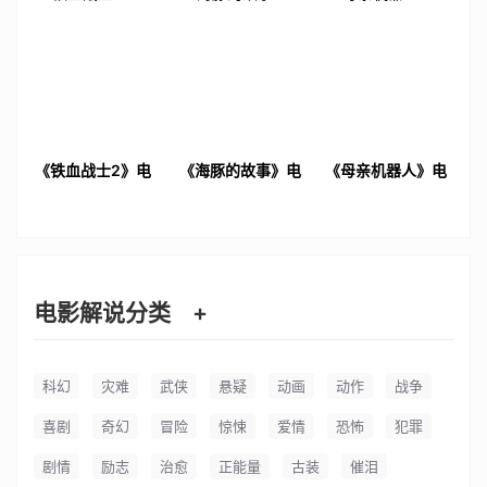
《铁血战士2》电
《海豚的故事》电
《母亲机器人》电
影解说文案
影解说文案
影解说文案
电影解说分类
+
科幻
灾难
武侠
悬疑
动画
动作
战争
喜剧
奇幻
冒险
惊悚
爱情
恐怖
犯罪
剧情
励志
治愈
正能量
古装
催泪