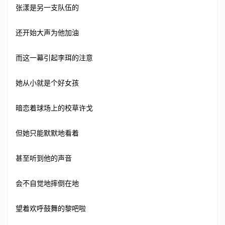
张漾是另一支队伍的
还开始大声为他加油
而这一幕引起李珥的注意
她从小就是个好女孩
暗恋着球场上的校草许戈
但她只能默默地看着
甚至听到他的声音
会不自觉地摔倒在地
望着欢呼鼓舞的黎吧啦