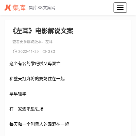
集库88文案网
左耳电影解说文案_左耳电影解说词_左耳电影解说稿
《左耳》电影解说文案
查看更多解说版本：
左耳
2022-11-29
333
这个有名的黎吧啦父母双亡
和整天打麻将的奶奶住在一起
早早辍学
在一家酒吧里驻场
每天和一个叫黑人的混混在一起