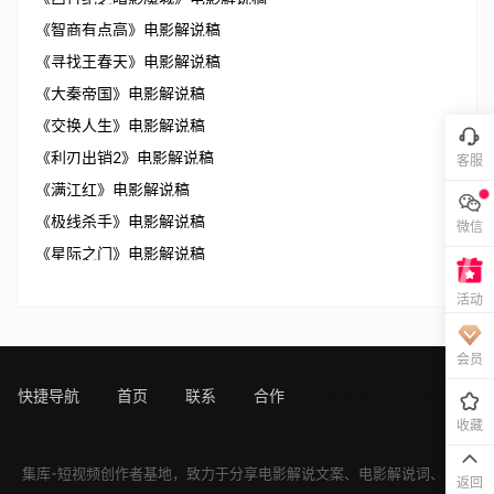
《智商有点高》电影解说稿
《寻找王春天》电影解说稿
《大秦帝国》电影解说稿
《交换人生》电影解说稿
《利刃出销2》电影解说稿
客服
《满江红》电影解说稿
《极线杀手》电影解说稿
微信
《星际之门》电影解说稿
活动
会员
快捷导航
首页
联系
合作
sitemap
[!---page.sta
收藏
ts--]
集库-短视频创作者基地，致力于分享
电影解说文案
、
电影解说词
、
电影
返回