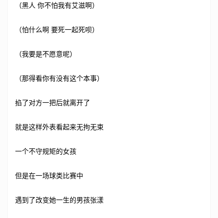
（黑人 你不怕我有艾滋啊）
（怕什么啊 要死一起死呗）
（我要是不愿意呢）
（那得看你有没有这个本事）
掐了对方一把后就离开了
就是这样外表看起来无拘无束
一个不守规矩的女孩
但是在一场球类比赛中
遇到了改变她一生的男孩张漾