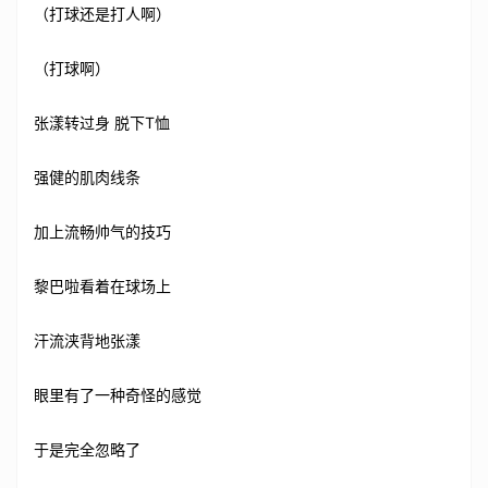
（打球还是打人啊）
（打球啊）
张漾转过身 脱下T恤
强健的肌肉线条
加上流畅帅气的技巧
黎巴啦看着在球场上
汗流浃背地张漾
眼里有了一种奇怪的感觉
于是完全忽略了