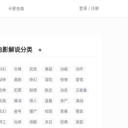
登录 / 注册
卡密充值
电影解说分类
+
科幻
灾难
武侠
悬疑
动画
动作
战争
喜剧
奇幻
冒险
惊悚
爱情
恐怖
犯罪
剧情
励志
治愈
正能量
古装
催泪
感人
盗墓
丧尸
谍战
玄幻
星爷
僵尸
校园
青春
警匪
特工
仙侠
烧脑
末日
经典
家庭