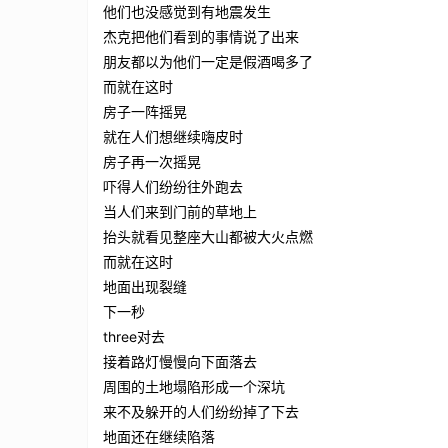
他们也没感觉到有地震发生
杰克把他们看到的事情说了出来
朋友都以为他们一定是假酒喝多了
而就在这时
房子一阵摇晃
就在人们想继续嗨皮时
房子再一次摇晃
吓得人们纷纷往外跑去
当人们来到门前的草地上
抬头就看见整座大山都被大火点燃
而就在这时
地面出现裂缝
下一秒
three对去
接着路灯慢慢向下面落去
周围的土地塌陷形成一个深坑
来不及躲开的人们纷纷掉了下去
地面还在继续陷落