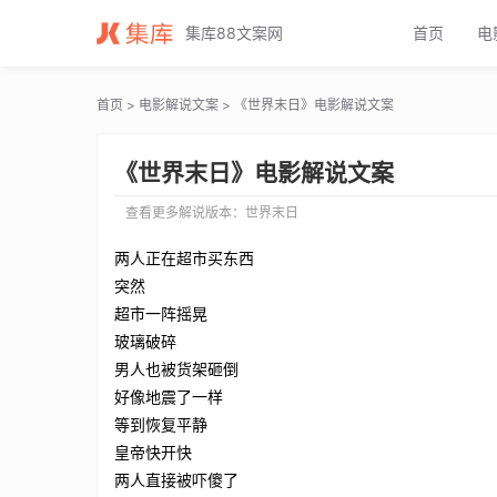
世界末日电影解说文案_世界末日电影解说词_世界末日电影解说稿
集库88文案网
首页
电
首页
>
电影解说文案
> 《世界末日》电影解说文案
《世界末日》电影解说文案
查看更多解说版本：
世界末日
两人正在超市买东西
突然
超市一阵摇晃
玻璃破碎
男人也被货架砸倒
好像地震了一样
等到恢复平静
皇帝快开快
两人直接被吓傻了