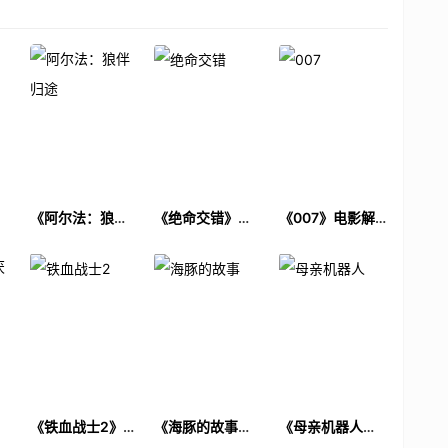
电
《阿尔法：狼伴
《绝命交错》电
《007》电影解
归途》电影解说
影解说文案
说文案
文案
厌
《铁血战士2》电
《海豚的故事》
《母亲机器人》