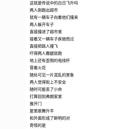
这就是传说中的白日飞升吗
两人刚跑出超市
就有一辆车子向着他们撞来
两人躲开车子
直接撞进了超市里
接着又一辆车子疾驰而过
直接把路人撞飞
吓得两人撒腿就跑
地上还有歪倒的电线杆
冒着火花
随处可见一片混乱的景象
两人觉得街上不安全
随时可能丢了小命
打算回到弗朗家里
推开门
屋里歌舞升平
和外面形成了鲜明的对
奇怪的是