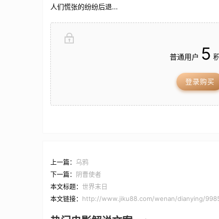
人们慌张的纷纷后退...
5
普通用户
积
登录购买
上一篇：
乌鸦
下一篇：
阴曹使者
本文标题：
世界末日
本文链接：
http://www.jiku88.com/wenan/dianying/998