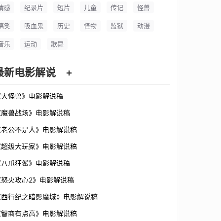
情感
纪录片
短片
儿童
传记
怪兽
搞笑
吸血鬼
历史
怪物
监狱
动漫
音乐
运动
歌舞
最新电影解说
+
《大怪兽》电影解说稿
《魔兽战场》电影解说稿
《老公不是人》电影解说稿
《超级大玩家》电影解说稿
《八爪狂鲨》电影解说稿
《怒火攻心2》电影解说稿
《西行纪之暗影魔城》电影解说稿
《智商有点高》电影解说稿