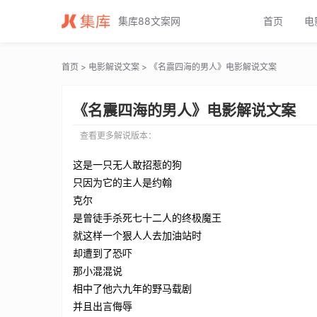
名震四海的男人电影解说文案_名震四海的男人电影解说词_名震四海的
集库88文案网
首页
电
首页
>
电影解说文案
> 《名震四海的男人》电影解说文案
《名震四海的男人》电影解说文案
查看更多解说版本：
这是一只无人敢招惹的狗
只因为它的主人是约翰
克尔
是曾徒手杀死七十二人的终极魔王
就这样一个狠人人去加油站时
却遭到了恐吓
那小混混说
相中了他六九年的野马载剧
并且出言侮辱