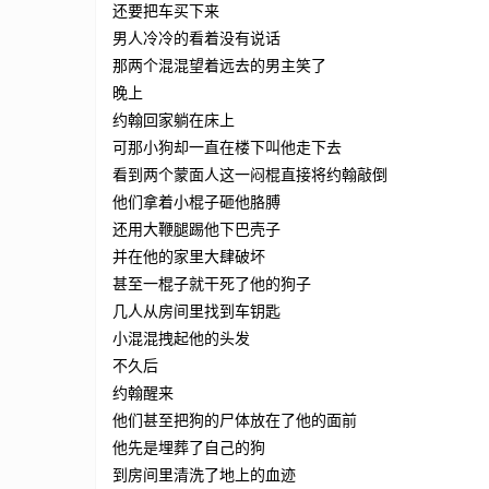
还要把车买下来
男人冷冷的看着没有说话
那两个混混望着远去的男主笑了
晚上
约翰回家躺在床上
可那小狗却一直在楼下叫他走下去
看到两个蒙面人这一闷棍直接将约翰敲倒
他们拿着小棍子砸他胳膊
还用大鞭腿踢他下巴壳子
并在他的家里大肆破坏
甚至一棍子就干死了他的狗子
几人从房间里找到车钥匙
小混混拽起他的头发
不久后
约翰醒来
他们甚至把狗的尸体放在了他的面前
他先是埋葬了自己的狗
到房间里清洗了地上的血迹