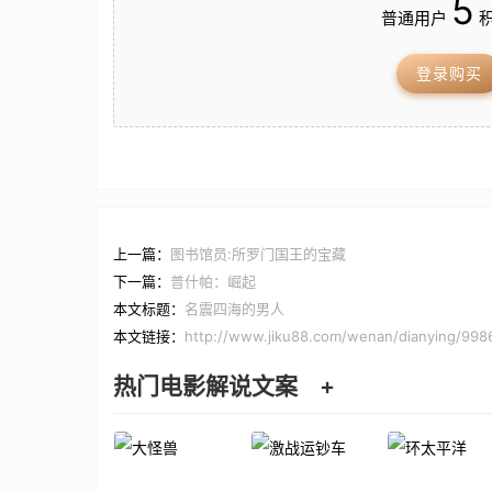
5
普通用户
积
登录购买
上一篇：
图书馆员:所罗门国王的宝藏
下一篇：
普什帕：崛起
本文标题：
名震四海的男人
本文链接：
http://www.jiku88.com/wenan/dianying/998
热门电影解说文案
+