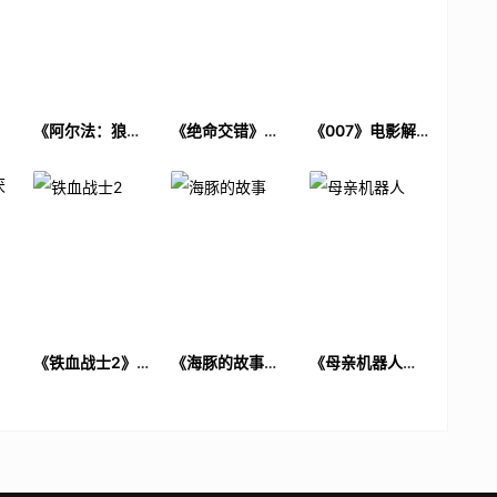
电
《阿尔法：狼伴
《绝命交错》电
《007》电影解
归途》电影解说
影解说文案
说文案
文案
厌
《铁血战士2》电
《海豚的故事》
《母亲机器人》
解
影解说文案
电影解说文案
电影解说文案