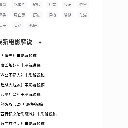
情感
纪录片
短片
儿童
传记
怪兽
搞笑
吸血鬼
历史
怪物
监狱
动漫
音乐
运动
歌舞
最新电影解说
+
《大怪兽》电影解说稿
《魔兽战场》电影解说稿
《老公不是人》电影解说稿
《超级大玩家》电影解说稿
《八爪狂鲨》电影解说稿
《怒火攻心2》电影解说稿
《西行纪之暗影魔城》电影解说稿
《智商有点高》电影解说稿