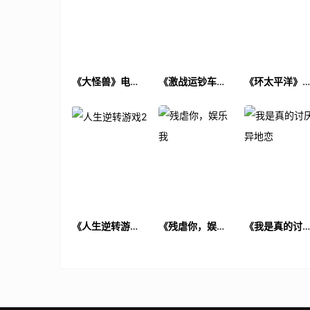
《大怪兽》电影
《激战运钞车》
《环太平洋》
解说文案
电影解说文案
影解说文案
《人生逆转游戏
《残虐你，娱乐
《我是真的讨
2》电影解说文案
我》电影解说文
异地恋》电影
案
说文案