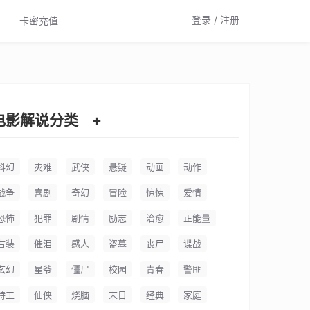
登录 / 注册
卡密充值
电影解说分类
+
科幻
灾难
武侠
悬疑
动画
动作
战争
喜剧
奇幻
冒险
惊悚
爱情
恐怖
犯罪
剧情
励志
治愈
正能量
古装
催泪
感人
盗墓
丧尸
谍战
玄幻
星爷
僵尸
校园
青春
警匪
特工
仙侠
烧脑
末日
经典
家庭