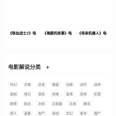
《铁血战士2》电
《海豚的故事》电
《母亲机器人》电
影解说文案
影解说文案
影解说文案
电影解说分类
+
科幻
灾难
武侠
悬疑
动画
动作
战争
喜剧
奇幻
冒险
惊悚
爱情
恐怖
犯罪
剧情
励志
治愈
正能量
古装
催泪
感人
盗墓
丧尸
谍战
玄幻
星爷
僵尸