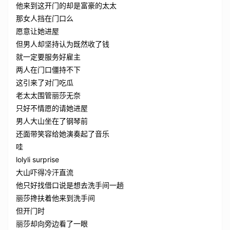
他来到这开门的却是富豪的太太
那女人挡在门口么
愿意让她进屋
但男人却坚持认为既然收了钱
就一定要服务好雇主
两人在门口僵持不下
这引来了对门吃瓜
老太太围管丽莎无奈
只好不情愿的请她进屋
男人大山坐在了钢琴前
还面带笑容给她演奏起了音乐
哇
lolyli surprise
大山吓得冷汗直流
他只好找借口说是想去洗手间一趟
丽莎搀扶着他来到洗手间
但开门时
丽莎却向旁边看了一眼