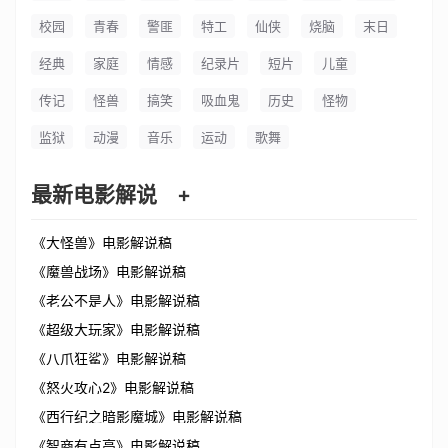
校园
青春
警匪
特工
仙侠
烧脑
末日
经典
家庭
情感
纪录片
短片
儿童
传记
怪兽
搞笑
吸血鬼
历史
怪物
监狱
动漫
音乐
运动
歌舞
最新电影解说
+
《大怪兽》电影解说稿
《魔兽战场》电影解说稿
《老公不是人》电影解说稿
《超级大玩家》电影解说稿
《八爪狂鲨》电影解说稿
《怒火攻心2》电影解说稿
《西行纪之暗影魔城》电影解说稿
《智商有点高》电影解说稿