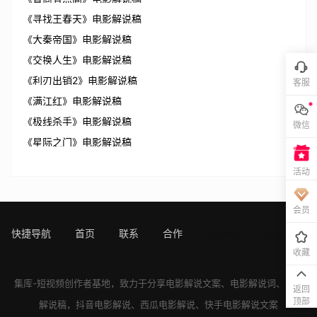
《寻找王春天》电影解说稿
《大秦帝国》电影解说稿
《交换人生》电影解说稿
《利刃出销2》电影解说稿
客服
《满江红》电影解说稿
《极线杀手》电影解说稿
微信
《星际之门》电影解说稿
活动
会员
快捷导航
首页
联系
合作
sitemap
[!---page.sta
收藏
ts--]
集库-短视频创作者基地，致力于分享
电影解说文案
、
电影解说词
、
电影
返回
顶部
解说稿
，
抖音电影解说
、
西瓜电影解说
、
快手电影解说
文案