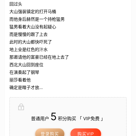
回过头
大山强装镇定的打开马桶
而他身后赫然是一个持枪猛男
猛男看着大山没有起疑心
而是慢慢的跟了上去
此时的大山都快吓死了
地上全是红色的汁水
那邀请他的富豪已经在地上去了
西北大山回到座位
在演奏起了钢琴
丽莎看着他
确定是瞎子才放...
5
普通用户
积分购买 「 VIP免费 」
登录购买
购买VIP