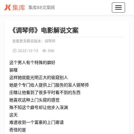
集库88文案网
调琴师电影解说文案_调琴师电影解说词_调琴师电影解说稿
《调琴师》电影解说文案
查看更多解说版本：
调琴师
2022-12-13
366
这个男人有个特殊的癖好
装瞎
这样她就能光明正大的偷窥别人
她是个专门给人提供上门服务的盲人钢琴师
庄瞎让他看到了很多平时看不到的东西
她喜欢这种上门头窥的感觉
殊不知这个癖号却让他步入深渊
这天
难道收到一个富豪的上门邀请
奇怪的是