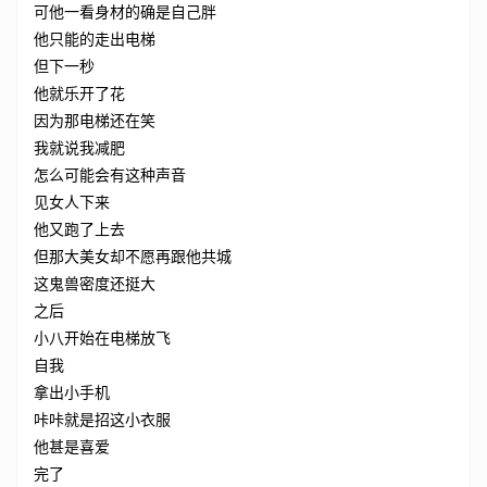
可他一看身材的确是自己胖
他只能的走出电梯
但下一秒
他就乐开了花
因为那电梯还在笑
我就说我减肥
怎么可能会有这种声音
见女人下来
他又跑了上去
但那大美女却不愿再跟他共城
这鬼兽密度还挺大
之后
小八开始在电梯放飞
自我
拿出小手机
咔咔就是招这小衣服
他甚是喜爱
完了