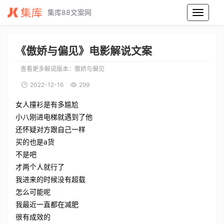
集库88文案网
傲娇与偏见电影解说文案_傲娇与偏见电影解说词_傲娇与偏见电影解说稿
《傲娇与偏见》电影解说文案
查看更多解说版本：
傲娇与偏见
2022-12-16
299
女人撞衫是有多尴尬
小八刚进电梯就遇到了他
还怀疑对方跟自己一样
买的也是a货
不是吧
才两个人就行了
我进来的时候没有超载
怎么可能呢
我最近一直都在减肥
很有成效的