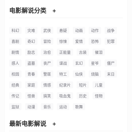
电影解说分类
+
科幻
灾难
武侠
悬疑
动画
动作
战争
喜剧
奇幻
冒险
惊悚
爱情
恐怖
犯罪
剧情
励志
治愈
正能量
古装
催泪
感人
盗墓
丧尸
谍战
玄幻
星爷
僵尸
校园
青春
警匪
特工
仙侠
烧脑
末日
经典
家庭
情感
纪录片
短片
儿童
传记
怪兽
搞笑
吸血鬼
历史
怪物
监狱
动漫
音乐
运动
歌舞
最新电影解说
+