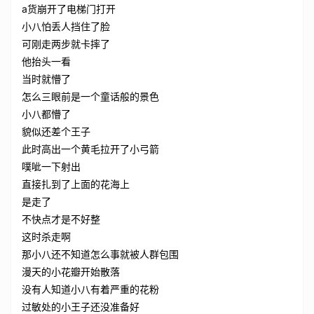
a货崩开了电梯门打开
小八怕丢人挡住了脸
可刚走两步就卡摔了
他抬头一看
当时就懵了
怎么三眼前是一个童话般的景色
小八都懵了
貌似还差个王子
此时高出一个黄毛拉开了小弓箭
噗呲一下射出
直接扎到了上面的花海上
是走了
不快点才是不好整
这时杀走啊
那小八还不知道怎么事就被人群包围
漫天的小花瓣开始散落
没有人知道小八有着严重的花粉
过敏处的小王子还没准备好