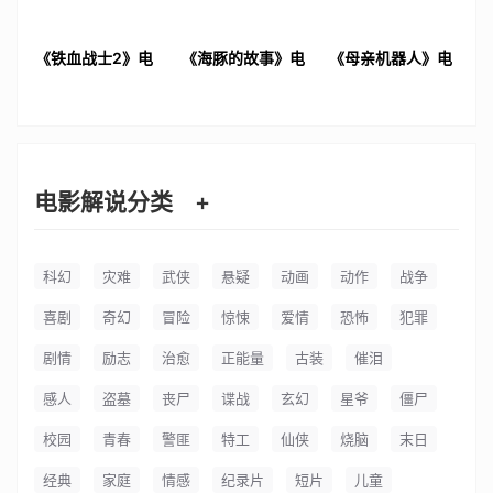
《铁血战士2》电
《海豚的故事》电
《母亲机器人》电
影解说文案
影解说文案
影解说文案
电影解说分类
+
科幻
灾难
武侠
悬疑
动画
动作
战争
喜剧
奇幻
冒险
惊悚
爱情
恐怖
犯罪
剧情
励志
治愈
正能量
古装
催泪
感人
盗墓
丧尸
谍战
玄幻
星爷
僵尸
校园
青春
警匪
特工
仙侠
烧脑
末日
经典
家庭
情感
纪录片
短片
儿童