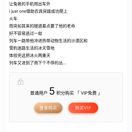
让兔爸的手机甩出车外
i just one借助农具突跋成功爬上
火车
而突如其来的隧道差点要了他的老命
好不容易逃过一劫
列车一路带他冲进热带动物生活的沙漠区和
雪豹迷路生活的冰天雪地
体验完这把冰火两重天
列车又进到了雨下个不停的丛...
5
普通用户
积分购买 「 VIP免费 」
登录购买
购买VIP