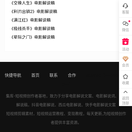
《交换人生》电影解说稿
《利刃出销2》电影解说稿
客服
《满江红》电影解说稿
《极线杀手》电影解说稿
微信
《星际之门》电影解说稿
活动
会员
快捷导航
首页
联系
合作
sitemap
[!---page.sta
收藏
ts--]
集库-短视频创作者基地，致力于分享
电影解说文案
、
电影解说词
、
电影
返回
顶部
解说稿
，
抖音电影解说
、
西瓜电影解说
、
快手电影解说
文案
短视频剪辑素材，短视频运营教程、变现教程，每天更新,为短视频创作
者提供丰富资源。