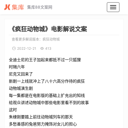
集库88文案网
疯狂动物城电影解说文案_疯狂动物城电影解说词_疯狂动物城电影解说稿
《疯狂动物城》电影解说文案
查看更多解说版本：
疯狂动物城
2022-12-21
413
全迪士尼的王子加起来都抵不过一只狐狸
时隔六年
尼克又回来了
新剧一上线就冲上了八十六高分作待的疯狂
动物城演生剧
每一集都是在电影版的基础上扩充出的知线
给观众讲述动物城中那些电影里看不到的故事
这时
朱棣刚要踏上前往动物城列车的那天
多愁善感的兔爸努力掩饰对女儿的担心