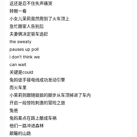
这还是忍不住失声痛哭
转眼一看
小女儿茉莉竟然爬到了火车顶上
急忙跟家人告别后
夫妻俩决定驱车追赶
the sweaty
pauses up poll
i don't think we
can wait
关键是could
兔妈徒手接电线成功发动引擎
而火车里
小茉莉则跟随姐姐的脚步从车顶掉进了车内
开启一段惊险刺激的冒险之旅
兔爸
兔妈差点在路上酿成车祸
他们一路冲进森林
颠簸的山路