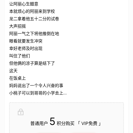
让阿丽心生醋意
本就烦心的阿丽来到学校
龙二拿着他五十二分的试卷
大声招摇
阿丽一气之下将他推倒在地
眼看就要发生冲突
幸好老师及时出现
叫住了他们
但他俩的凉子算是结下了
这天
在饭桌上
妈妈说出了一个令人兴奋的事
小桃子可以到哥哥的小学去上...
5
普通用户
积分购买 「 VIP免费 」