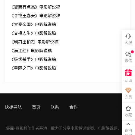
《智商有点高》电影解说稿
《寻找王春天》电影解说稿
《大秦帝国》电影解说稿
《交换人生》电影解说稿
《利刃出销2》电影解说稿
客服
《满江红》电影解说稿
《极线杀手》电影解说稿
微信
《星际之门》电影解说稿
活动
会员
快捷导航
首页
联系
合作
sitemap
[!---page.sta
收藏
ts--]
集库-短视频创作者基地，致力于分享
电影解说文案
、
电影解说词
、
电影
返回