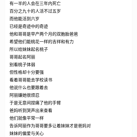
有一半的人会在三年内死亡
百分之九十的人活不过五岁
而他能活到六岁
已经是奇迹中的奇迹
他和哥哥是早产两个月的双胞胎爸爸
希望他们能桃花一样的吉祥和有力
所以给妹妹起名桃子
哥哥起名阿丽
别看桃子体弱
但性格却十分要强
看着哥哥能去学校读书
他说什么也要跟着去
阿丽嫌她很烦忍
于是无意间捏痛了他的手臂
爸妈听到哭声出来查看
他们就像平常一样
告诉阿丽作为哥哥要多让着妹妹才是爸妈对
妹妹的偏爱与关心