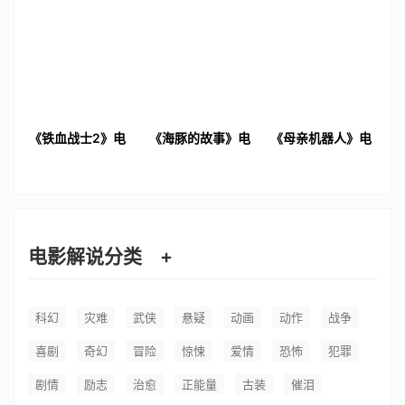
《铁血战士2》电
《海豚的故事》电
《母亲机器人》电
影解说文案
影解说文案
影解说文案
电影解说分类
+
科幻
灾难
武侠
悬疑
动画
动作
战争
喜剧
奇幻
冒险
惊悚
爱情
恐怖
犯罪
剧情
励志
治愈
正能量
古装
催泪