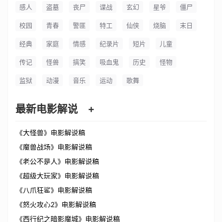
感人
盗墓
丧尸
谍战
玄幻
星爷
僵尸
校园
青春
警匪
特工
仙侠
烧脑
末日
经典
家庭
情感
纪录片
短片
儿童
传记
怪兽
搞笑
吸血鬼
历史
怪物
监狱
动漫
音乐
运动
歌舞
最新电影解说
+
《大怪兽》电影解说稿
《魔兽战场》电影解说稿
《老公不是人》电影解说稿
《超级大玩家》电影解说稿
《八爪狂鲨》电影解说稿
《怒火攻心2》电影解说稿
《西行纪之暗影魔城》电影解说稿