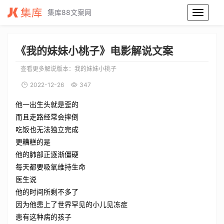
集库88文案网
我的妹妹小桃子电影解说文案_我的妹妹小桃子电影解说词_我的妹妹小桃子电影解说稿
《我的妹妹小桃子》电影解说文案
查看更多解说版本：
我的妹妹小桃子
2022-12-26
347
他一出生头就是歪的
而且走路经常会摔倒
吃饭也无法独立完成
更糟糕的是
他的肺部正逐渐僵硬
每天都要吸氧维持生命
医生说
他的时间所剩不多了
因为他患上了世界罕见的小儿见冻症
患有这种病的孩子