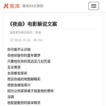
集库88文案网
夜曲电影解说文案_夜曲电影解说词_夜曲电影解说稿
《夜曲》电影解说文案
查看更多解说版本：
夜曲
2022-12-26
314
你可能不认识他
但他却是你的童年噩梦
只要他在你的耳边念几句咒语
无论男孩
女孩都会尿床
而且你画的地图越精彩
他就会越加高兴
因为让你尿穿被子就是他的使命
没错
他就是勤劳的尿床精灵