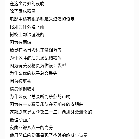
在这个奇妙的夜晚
除了尿床精灵
电影中还有很多铜趣又浪漫的设定
比如为什么没下雨
树枝上却湿漉漉的
因为有雨露
精灵在充当搬运工滋润万五
为什么睡醒后头发乱糟糟的
因为有美发精灵为你设计发型
为什么你的袜子总会丢失
因为被剪袜
精灵偷偷收走
为什么夜里总会听到莎莎的声响
因为有一支精灵乐队在奏响夜的安眠曲
这部剧就是荣获第二十二届西班牙歌雅奖的
最佳动画片
夜曲豆瓣八点一的高分
他用简单的动画呈现了夜晚的趣味与诗意