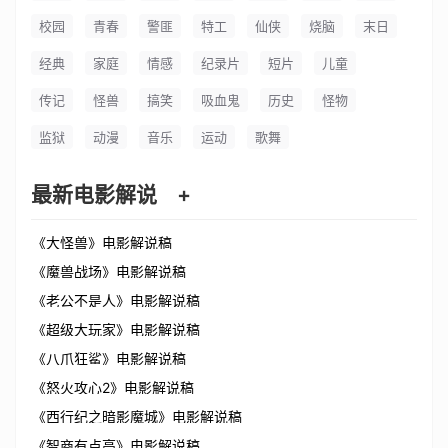
校园
青春
警匪
特工
仙侠
烧脑
末日
经典
家庭
情感
纪录片
短片
儿童
传记
怪兽
搞笑
吸血鬼
历史
怪物
监狱
动漫
音乐
运动
歌舞
最新电影解说
+
《大怪兽》电影解说稿
《魔兽战场》电影解说稿
《老公不是人》电影解说稿
《超级大玩家》电影解说稿
《八爪狂鲨》电影解说稿
《怒火攻心2》电影解说稿
《西行纪之暗影魔城》电影解说稿
《智商有点高》电影解说稿