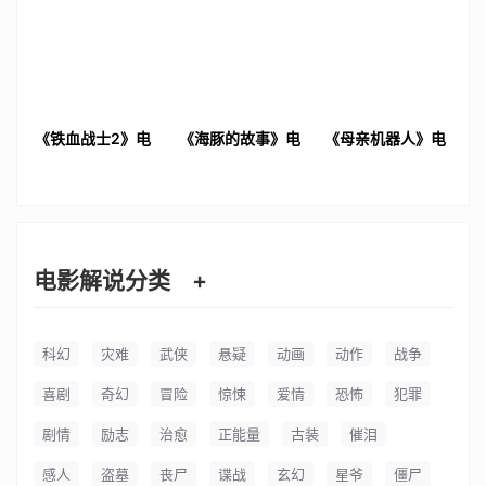
《铁血战士2》电
《海豚的故事》电
《母亲机器人》电
影解说文案
影解说文案
影解说文案
电影解说分类
+
科幻
灾难
武侠
悬疑
动画
动作
战争
喜剧
奇幻
冒险
惊悚
爱情
恐怖
犯罪
剧情
励志
治愈
正能量
古装
催泪
感人
盗墓
丧尸
谍战
玄幻
星爷
僵尸