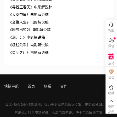
《寻找王春天》电影解说稿
《大秦帝国》电影解说稿
《交换人生》电影解说稿
《利刃出销2》电影解说稿
客服
《满江红》电影解说稿
《极线杀手》电影解说稿
微信
《星际之门》电影解说稿
活动
会员
快捷导航
首页
联系
合作
sitemap
[!---page.sta
收藏
ts--]
集库-短视频创作者基地，致力于分享
电影解说文案
、
电影解说词
、
电影
返回
顶部
解说稿
，
抖音电影解说
、
西瓜电影解说
、
快手电影解说
文案