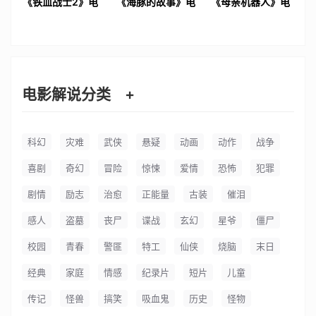
《铁血战士2》电
《海豚的故事》电
《母亲机器人》电
影解说文案
影解说文案
影解说文案
电影解说分类
+
科幻
灾难
武侠
悬疑
动画
动作
战争
喜剧
奇幻
冒险
惊悚
爱情
恐怖
犯罪
剧情
励志
治愈
正能量
古装
催泪
感人
盗墓
丧尸
谍战
玄幻
星爷
僵尸
校园
青春
警匪
特工
仙侠
烧脑
末日
经典
家庭
情感
纪录片
短片
儿童
传记
怪兽
搞笑
吸血鬼
历史
怪物