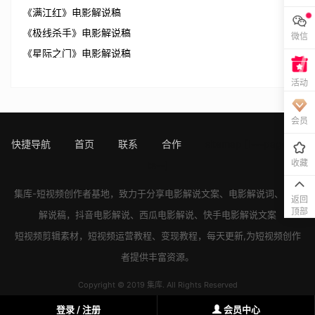
《满江红》电影解说稿
《极线杀手》电影解说稿
微信
《星际之门》电影解说稿
活动
会员
快捷导航
首页
联系
合作
sitemap
[!---page.sta
收藏
ts--]
集库-短视频创作者基地，致力于分享
电影解说文案
、
电影解说词
、
电影
返回
顶部
解说稿
，
抖音电影解说
、
西瓜电影解说
、
快手电影解说
文案
短视频剪辑素材，短视频运营教程、变现教程，每天更新,为短视频创作
者提供丰富资源。
Copyright © 2019 集库. All Rights Reserved
登录 / 注册
会员中心