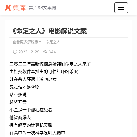
集库88文案网
命定之人电影解说文案_命定之人电影解说词_命定之人电影解说稿
《命定之人》电影解说文案
查看更多解说版本：
命定之人
2022-12-29
344
二零二二年最新惊悚悬疑韩剧命定之人来了
由社交软件牵扯出的可怕年环凶杀案
并在杀人狂遇上冷艳少女
究竟谁才是孽物
话不多说
赶紧开盘
小金是一个孤独症患者
他智商爆表
拥有超高的计算机天赋
在高中的一次科学发明大赛中