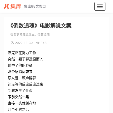
集库88文案网
倒数追魂电影解说文案_倒数追魂电影解说词_倒数追魂电影解说稿
《倒数追魂》电影解说文案
查看更多解说版本：
倒数追魂
2022-12-30
348
杰克正在努力工作
突然一颗子弹透窗而入
射中了他的脖颈
眩晕感瞬间袭来
原来是一颗麻醉弹
还没等他反应反应过来
到底发生了什么
眼前突然一黑
直接一头栽倒在地
几个小时之后