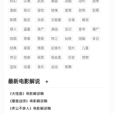
科幻
灾难
武侠
悬疑
动画
动作
战争
喜剧
奇幻
冒险
惊悚
爱情
恐怖
犯罪
剧情
励志
治愈
正能量
古装
催泪
感人
盗墓
丧尸
谍战
玄幻
星爷
僵尸
校园
青春
警匪
特工
仙侠
烧脑
末日
经典
家庭
情感
纪录片
短片
儿童
传记
怪兽
搞笑
吸血鬼
历史
怪物
监狱
动漫
音乐
运动
歌舞
最新电影解说
+
《大怪兽》电影解说稿
《魔兽战场》电影解说稿
《老公不是人》电影解说稿